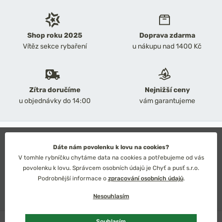
Shop roku 2025
Doprava zdarma
Vítěz sekce rybaření
u nákupu nad 1400 Kč
Zítra doručíme
Nejnižší ceny
u objednávky do 14:00
vám garantujeme
2026 Chyť a pusť
Obchodní podmínky
Dáte nám povolenku k lovu na cookies?
Ochrana osobních údajů
V tomhle rybníčku chytáme data na cookies a potřebujeme od vás
Technické řešení: Simplia s.r.o.
povolenku k lovu. Správcem osobních údajů je Chyť a pusť s.r.o.
Strategický design: Petr Široký
Podrobnější informace o
zpracování osobních údajů
.
Nesouhlasím
Skladem
více ks
Souhlasím