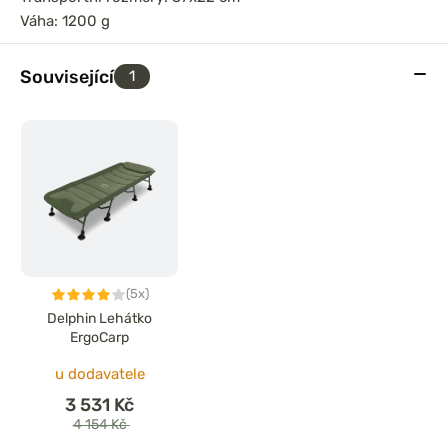
Váha: 1200 g
Související
1
(5x)
Delphin Lehátko
ErgoCarp
u dodavatele
3 531 Kč
4 154 Kč