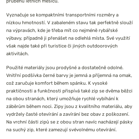
průběhu letních měsíců.
Vyznačuje se kompaktními transportními rozměry a
nízkou hmotností. V zabaleném stavu tak perfektně slouží
na výpravách, kde je třeba mít co nejméně rybářské
výbavy, případně ji přenášet na odlehlá místa. Své využití
však najde také při turistice či jiných outdoorových
aktivitách.
Použité materiály jsou prodyšné a dostatečně odolné.
Vnitřní podšívka černé barvy je jemná a příjemná na omak,
což zaručuje komfort během spánku. K vysoké
praktičnosti a funkčnosti přispívá také zip se dvěma běžci
na obou stranách, který umožňuje rychlé vybíhání k
záběrům během noci. Zipy jsou z kvalitního materiálu, aby
vydržely časté otevírání a zavírání bez obav z poškození.
Na vrchní části zipů se z obou stran navíc nacházejí pásky
na suchý zip, které zamezují svévolnému otevírání.