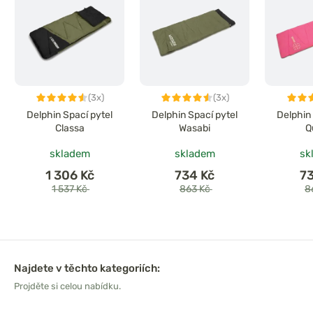
(3x)
(3x)
Delphin Spací pytel
Delphin Spací pytel
Delphin
Classa
Wasabi
Q
skladem
skladem
sk
1 306 Kč
734 Kč
7
1 537 Kč
863 Kč
8
Najdete v těchto kategoriích:
Projděte si celou nabídku.