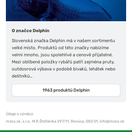
O značce Delphin
Slovenská značka Delphin má v našem sortimentu
velké místo. Produktů od této značky nabízíme
velmi mnoho, jsou spolehlivé a cenově přijatelné.
Mezi oblíbené položky rybářů patří zejména pruty,
outdoorová výbava v podobě bivaků, lehátek nebo
deštníků…
1963 produktů Delphin
Údaje o výrobci:
moss.sk, s.r.o.,
M.R.Štefánika 297/11, Revúca, 050 01,
info@moss.sk