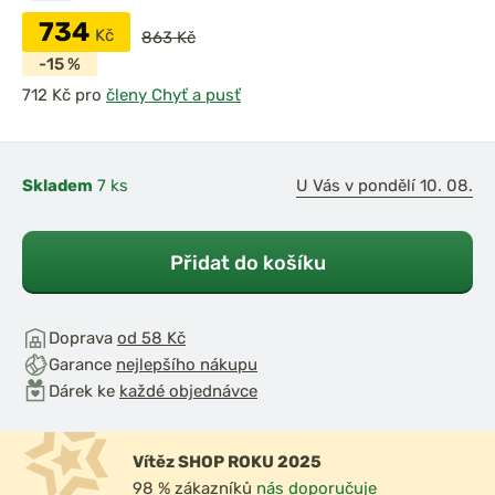
734
Kč
863 Kč
-15 %
pro
členy Chyť a pusť
Skladem
7 ks
U Vás v pondělí 10. 08.
Přidat do košíku
Doprava
od 58 Kč
Garance
nejlepšího nákupu
Dárek ke
každé objednávce
Vítěz SHOP ROKU 2025
98 % zákazníků
nás doporučuje