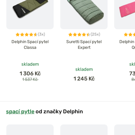
(3x)
(25x)
Delphin Spací pytel
Suretti Spací pytel
Delphin
Classa
Expert
Q
skladem
sk
skladem
1 306 Kč
7
1 245 Kč
1 537 Kč
8
spací pytle
od značky Delphin