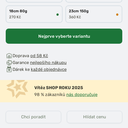
18cm 80g
23cm 150g
●
●
270 Kč
360 Kč
Nejprve vyberte variantu
Doprava
od 58 Kč
Garance
nejlepšího nákupu
Dárek ke
každé objednávce
Vítěz SHOP ROKU 2025
98 % zákazníků
nás doporučuje
Chci poradit
Hlídat cenu