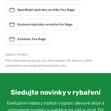
Specifické nástrahy na štiky Fox Rage
Gumové nástrahy na moře Fox Rage
Výrobce: Fox Rage
Údaje o výrobci:
FOX International Group Ltd,
Dennenlaan 3A, Beerse, 2340,
compliance-europe@ratheroutdoors.com
Sledujte novinky v rybaření
Exkluzivní videa z našich výprav, slevové akce a
významné novinky v nabídce na váš e-mail. Od