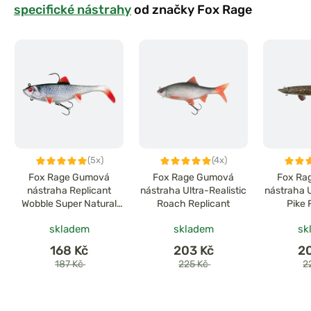
specifické nástrahy
od značky Fox Rage
(5x)
(4x)
Fox Rage Gumová
Fox Rage Gumová
Fox Ra
nástraha Replicant
nástraha Ultra-Realistic
nástraha U
Wobble Super Natural
Roach Replicant
Pike 
Roach
skladem
skladem
sk
168 Kč
203 Kč
2
187 Kč
225 Kč
2