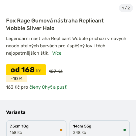
1
/
2
Fox Rage Gumová nástraha Replicant
Wobble Silver Halo
Legendární nástraha Replicant Wobble přichází v nových
neodolatelných barvách pro úspěšný lov i těch
nejopatrnějších štik.
Více
od 168
Kč
187 Kč
-10 %
pro
členy Chyť a pusť
Varianta
7,5cm 10g
14cm 55g
●
●
168 Kč
248 Kč