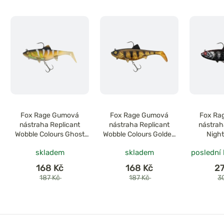
Fox Rage Gumová
Fox Rage Gumová
Fox Ra
nástraha Replicant
nástraha Replicant
nástrah
Wobble Colours Ghost
Wobble Colours Golden
Nigh
Ayu
Perch
skladem
skladem
poslední
168 Kč
168 Kč
2
187 Kč
187 Kč
3