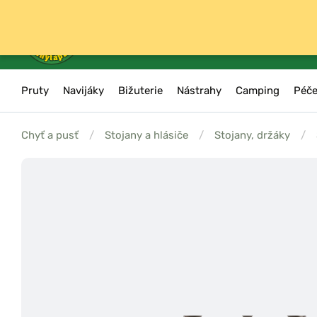
Pruty
Navijáky
Bižuterie
Nástrahy
Camping
Péče
Chyť a pusť
/
Stojany a hlásiče
/
Stojany, držáky
/