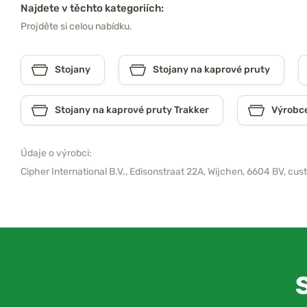
Najdete v těchto kategoriích:
Projděte si celou nabídku.
Stojany
Stojany na kaprové pruty
Stojany na kaprové pruty Trakker
Výrobce
Údaje o výrobci:
Cipher International B.V.,
Edisonstraat 22A, Wijchen, 6604 BV,
cus