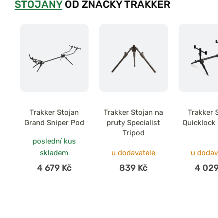
STOJANY
OD ZNAČKY TRAKKER
Trakker Stojan
Trakker Stojan na
Trakker 
Grand Sniper Pod
pruty Specialist
Quicklock 
Tripod
poslední kus
skladem
u dodavatele
u dodav
4 679 Kč
839 Kč
4 029