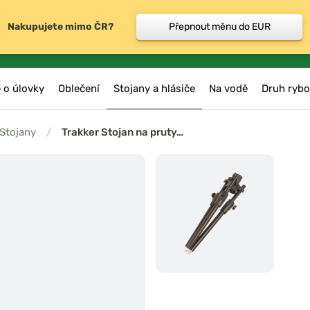
Nakupujete mimo ČR?
Přepnout měnu do EUR
 o úlovky
Oblečení
Stojany a hlásiče
Na vodě
Druh rybo
Stojany
/
Trakker Stojan na pruty…