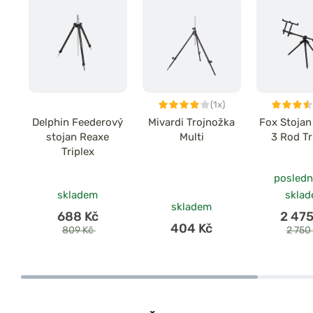
(1x)
Delphin Feederový
Mivardi Trojnožka
Fox Stojan
stojan Reaxe
Multi
3 Rod T
Triplex
posledn
skladem
skla
skladem
688 Kč
2 475
404 Kč
809 Kč
2 750