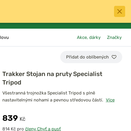
0
menu
Oblíbené
přihlásit
košík
lovu
Akce, dárky
Značky
Přidat do oblíbených
Trakker Stojan na pruty Specialist
Tripod
Všestranná trojnožka Specialist Tripod s plně
nastavitelnými nohami a pevnou středovou částí.
Více
839
Kč
pro
členy Chyť a pusť