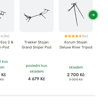
(3x)
(5x)
 Eos 2 &
Trakker Stojan
Korum Stojan
Zfi
ri-Pod
Grand Sniper Pod
Deluxe River Tripod
Pod
Rods 
ZFX 
í kus
poslední kus
dem
skladem
skladem
 Kč
2 700 Kč
4 679 Kč
 Kč
3 000 Kč