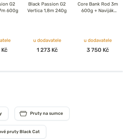
sion G2
Black Passion G2
Core Bank Rod 3m
Blac
,7m 600g
Vertica 1,8m 240g
600g + Naviják
Spi
8000 + Šňůra
0,42mm
po
atele
u dodavatele
u dodavatele
 Kč
1 273 Kč
3 750 Kč
y
Pruty na sumce
ové pruty Black Cat