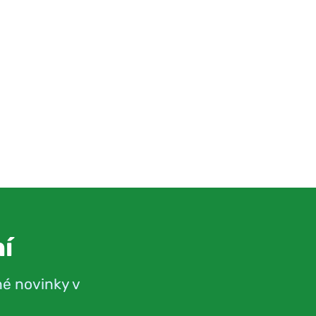
í
né novinky v