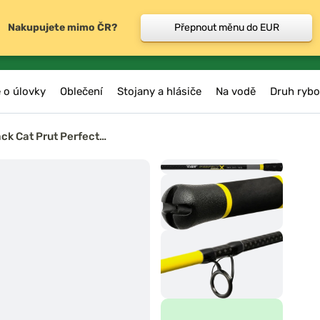
Nakupujete mimo ČR?
Přepnout měnu do EUR
 o úlovky
Oblečení
Stojany a hlásiče
Na vodě
Druh rybo
ack Cat Prut Perfect…