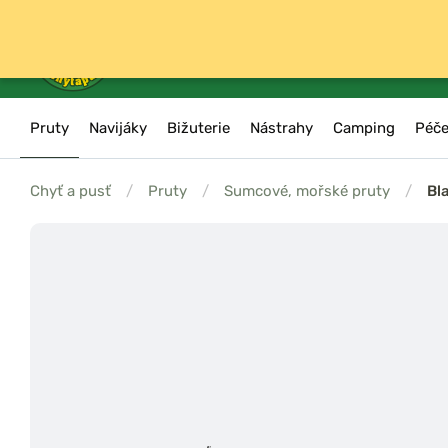
Pruty
Navijáky
Bižuterie
Nástrahy
Camping
Péče
Chyť a pusť
/
Pruty
/
Sumcové, mořské pruty
/
Bl