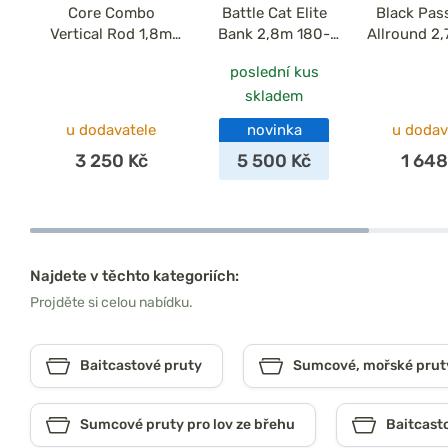
Core Combo
Battle Cat Elite
Black Pas
Vertical Rod 1,8m
Bank 2,8m 180-
Allround 2
240g + Naviják
300g
poslední kus
5000 + Šňůra
skladem
0,38mm
u dodavatele
novinka
u dodav
3 250 Kč
5 500 Kč
1 648
Najdete v těchto kategoriích:
Projděte si celou nabídku.
Baitcastové pruty
Sumcové, mořské prut
Sumcové pruty pro lov ze břehu
Baitcast