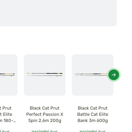
t Prut
Black Cat Prut
Black Cat Prut
Bl
t Elite
Perfect Passion X
Battle Cat Elite
Perf
m 180-
Spin 2,6m 200g
Bank 3m 600g
Vert
g
í kus
poslední kus
poslední kus
po