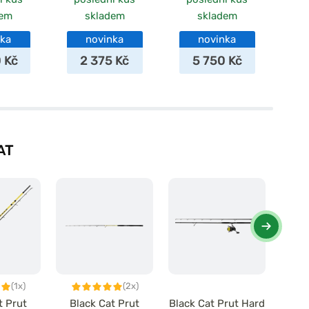
dem
skladem
skladem
nka
novinka
novinka
 Kč
2 375 Kč
5 750 Kč
AT
(1x)
(2x)
t Prut
Black Cat Prut
Black Cat Prut Hard
Bl