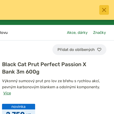
0
menu
Oblíbené
přihlásit
košík
lovu
Akce, dárky
Značky
Přidat do oblíbených
Black Cat Prut Perfect Passion X
Bank 3m 600g
Výkonný sumcový prut pro lov ze břehu s rychlou akcí,
pevným karbonovým blankem a odolnými komponenty.
Více
novinka