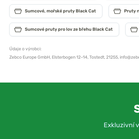
Sumcové, mořské pruty Black Cat
Pruty 
Sumcové pruty pro lov ze břehu Black Cat
Údaje o výrobci:
Zebco Europe GmbH,
Elsterbogen 12–14, Tostedt, 21255,
info@zeb
Exkluzivní 