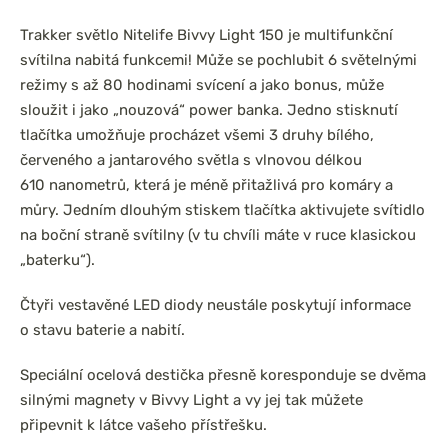
Trakker světlo Nitelife Bivvy Light 150 je multifunkční
svítilna nabitá funkcemi! Může se pochlubit 6 světelnými
režimy s až 80 hodinami svícení a jako bonus, může
sloužit i jako „nouzová“ power banka. Jedno stisknutí
tlačítka umožňuje procházet všemi 3 druhy bílého,
červeného a jantarového světla s vlnovou délkou
610 nanometrů, která je méně přitažlivá pro komáry a
můry. Jedním dlouhým stiskem tlačítka aktivujete svítidlo
na boční straně svítilny (v tu chvíli máte v ruce klasickou
„baterku“).
Čtyři vestavěné LED diody neustále poskytují informace
o stavu baterie a nabití.
Speciální ocelová destička přesně koresponduje se dvěma
silnými magnety v Bivvy Light a vy jej tak můžete
připevnit k látce vašeho přístřešku.