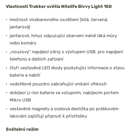
Vlastnosti Trakker světla Nitelife Bivvy Light 150
možnost vícebarevného osvětlení (bílá, červená,
jantarová)
jantarové, hmyz odpuzující zbarvení méně láká můry
nebo komáry
„nouzový“ napájecí zdroj s výstupem USB, pro napájení
telefonů a dalších zařízení
čtyři vestavěné LED diody poskytující informace o stavu
baterie a nabití
vodotěsné pouzdro zabraňující vnikání vlhkosti
dobíjecí Li-Ion baterie se vstupním, nabíjecím portem
Mikro USB
vestavěné magnety a ocelová destička po práškovém
lakování zajišťují připnutí k přístřešku
Světelný režim