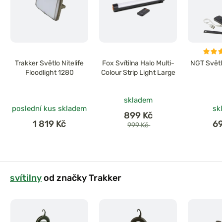
Trakker Světlo Nitelife
Fox Svítilna Halo Multi-
NGT Světl
Floodlight 1280
Colour Strip Light Large
skladem
poslední kus skladem
sk
899 Kč
1 819 Kč
6
999 Kč
svítilny
od značky Trakker