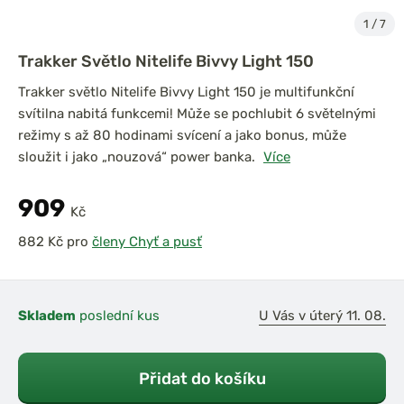
1
/
7
Trakker Světlo Nitelife Bivvy Light 150
Trakker světlo Nitelife Bivvy Light 150 je multifunkční
svítilna nabitá funkcemi! Může se pochlubit 6 světelnými
režimy s až 80 hodinami svícení a jako bonus, může
sloužit i jako „nouzová“ power banka.
Více
909
Kč
pro
členy Chyť a pusť
Skladem
poslední kus
U Vás v úterý 11. 08.
Přidat do košíku