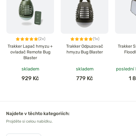
(2x)
(1x)
Trakker Lapač hmyzu +
Trakker Odpuzovač
Trakker S
ovladač Remote Bug
hmyzu Bug Blaster
Flood
Blaster
skladem
skladem
poslední
929 Kč
779 Kč
1 
Najdete v těchto kategoriích:
Projděte si celou nabídku.