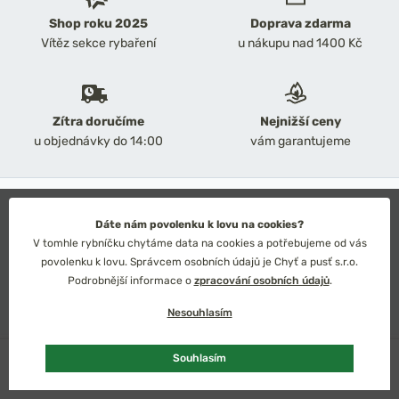
Shop roku 2025
Doprava zdarma
Vítěz sekce rybaření
u nákupu nad 1400 Kč
Zítra doručíme
Nejnižší ceny
u objednávky do 14:00
vám garantujeme
2026 Chyť a pusť
Obchodní podmínky
Dáte nám povolenku k lovu na cookies?
Ochrana osobních údajů
V tomhle rybníčku chytáme data na cookies a potřebujeme od vás
Technické řešení: Simplia s.r.o.
povolenku k lovu. Správcem osobních údajů je Chyť a pusť s.r.o.
Strategický design: Petr Široký
Podrobnější informace o
zpracování osobních údajů
.
Nesouhlasím
Skladem
více ks
Souhlasím
Česko
Slovensko
Kč
Euro
Vybrat variantu
od 189 Kč