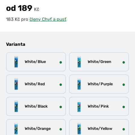
od 189
Kč
pro
členy Chyť a pusť
Varianta
●
●
White/Blue
White/Green
●
●
White/Red
White/Purple
●
●
White/Black
White/Pink
●
●
White/Orange
White/Yellow