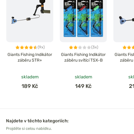
(9x)
(3x)
Giants Fishing Indikátor
Giants Fishing Indikátor
Giants Fis
záběru STR+
záběru svítící TSX-B
záběru 
skladem
skladem
sk
189 Kč
149 Kč
2
Najdete v těchto kategoriích:
Projděte si celou nabídku.