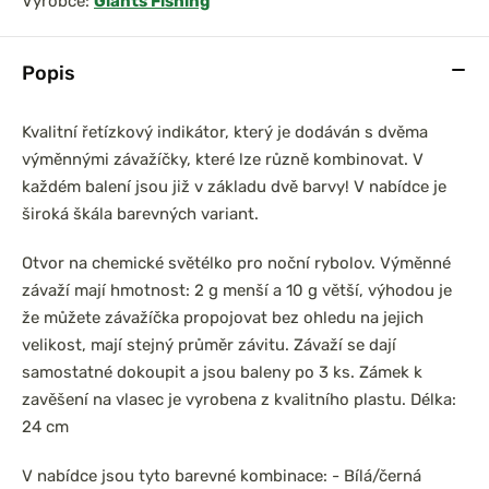
Výrobce:
Giants Fishing
Popis
Kvalitní řetízkový indikátor, který je dodáván s dvěma
výměnnými závažíčky, které lze různě kombinovat. V
každém balení jsou již v základu dvě barvy!
V nabídce je
široká škála barevných variant.
Otvor na chemické světélko pro noční rybolov. Výměnné
závaží mají hmotnost: 2 g menší a 10 g větší, výhodou je
že můžete závažíčka propojovat bez ohledu na jejich
velikost, mají stejný průměr závitu. Závaží se dají
samostatné dokoupit a jsou baleny po 3 ks. Zámek k
zavěšení na vlasec je vyrobena z kvalitního plastu. Délka:
24 cm
V nabídce jsou tyto barevné kombinace: - Bílá/černá