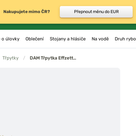
Nakupujete mimo ČR?
Přepnout měnu do EUR
 o úlovky
Oblečení
Stojany a hlásiče
Na vodě
Druh rybo
Třpytky
/
DAM Třpytka Effzett…