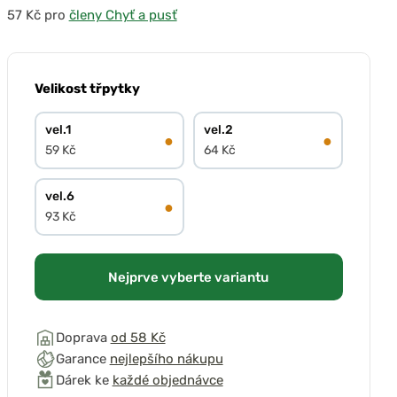
pro
členy Chyť a pusť
Velikost třpytky
vel.1
vel.2
●
●
59 Kč
64 Kč
vel.6
●
93 Kč
Nejprve vyberte variantu
Doprava
od 58 Kč
Garance
nejlepšího nákupu
Dárek ke
každé objednávce