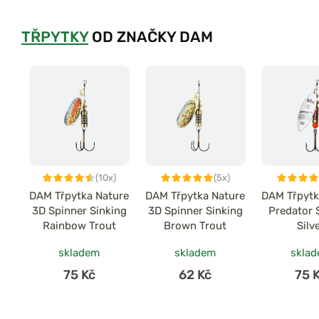
TŘPYTKY
OD ZNAČKY DAM
(10x)
(5x)
DAM Třpytka Nature
DAM Třpytka Nature
DAM Třpytk
3D Spinner Sinking
3D Spinner Sinking
Predator 
Rainbow Trout
Brown Trout
Silv
skladem
skladem
skla
75 Kč
62 Kč
75 