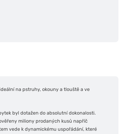
ideální na pstruhy, okouny a tlouště a ve
pytek byl dotažen do absolutní dokonalosti.
t ověřeny miliony prodaných kusů napříč
stem vede k dynamickému uspořádání, které