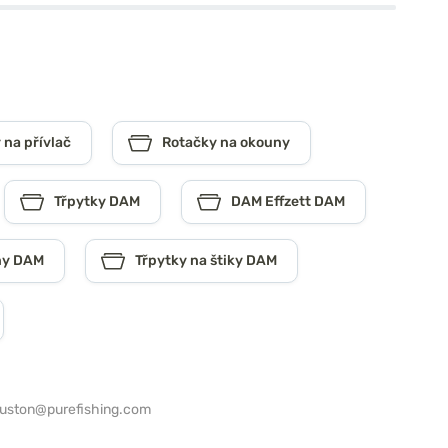
 na přívlač
Rotačky na okouny
Třpytky DAM
DAM Effzett DAM
ny DAM
Třpytky na štiky DAM
ouston@purefishing.com