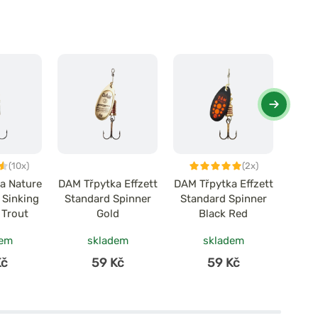
(10x)
(2x)
a Nature
DAM Třpytka Effzett
DAM Třpytka Effzett
DAM T
 Sinking
Standard Spinner
Standard Spinner
Fluo
 Trout
Gold
Black Red
dem
skladem
skladem
Kč
59 Kč
59 Kč