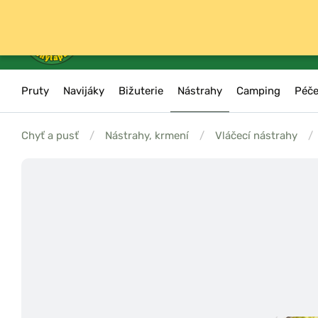
Pruty
Navijáky
Bižuterie
Nástrahy
Camping
Péče
Chyť a pusť
/
Nástrahy, krmení
/
Vláčecí nástrahy
/