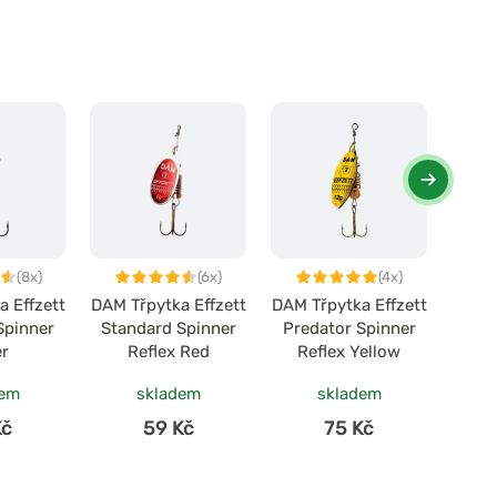
(8x)
(6x)
(4x)
a Effzett
DAM Třpytka Effzett
DAM Třpytka Effzett
DAM 
Spinner
Standard Spinner
Predator Spinner
Spi
er
Reflex Red
Reflex Yellow
dem
skladem
skladem
Kč
59 Kč
75 Kč