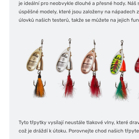
je ideální pro neobvykle dlouhé a přesné hody. Náš 
úspěšné modely, které jsou založeny na nápadech z
úlovků našich testerů, takže se můžete na jejich fu
Tyto třpytky vysílají neustále tlakové vlny, které dr
což je dráždí k útoku. Porovnejte chod našich třpyt