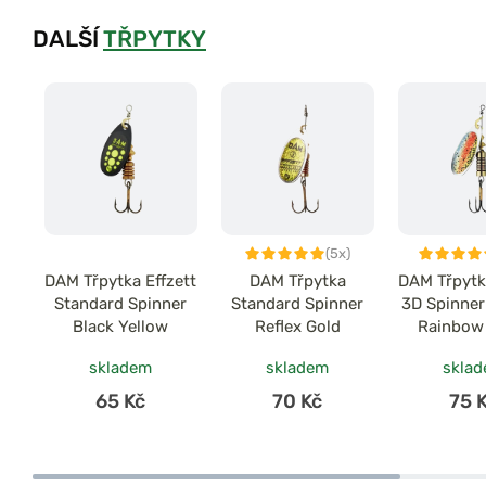
DALŠÍ
TŘPYTKY
(5x)
DAM Třpytka Effzett
DAM Třpytka
DAM Třpytk
Standard Spinner
Standard Spinner
3D Spinner
Black Yellow
Reflex Gold
Rainbow
skladem
skladem
skla
65 Kč
70 Kč
75 