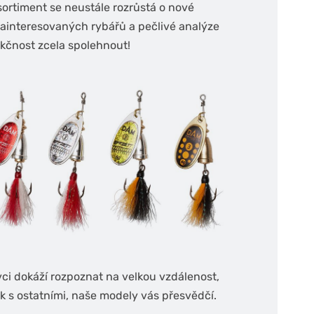
sortiment se neustále rozrůstá o nové
ainteresovaných rybářů a pečlivé analýze
nkčnost zcela spolehnout!
avci dokáží rozpoznat na velkou vzdálenost,
ek s ostatními, naše modely vás přesvědčí.