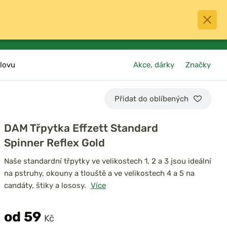
0
menu
Oblíbené
přihlásit
košík
lovu
Akce, dárky
Značky
Přidat do oblíbených
DAM Třpytka Effzett Standard
Spinner Reflex Gold
Naše standardní třpytky ve velikostech 1, 2 a 3 jsou ideální
na pstruhy, okouny a tlouště a ve velikostech 4 a 5 na
candáty, štiky a lososy.
Více
od 59
Kč