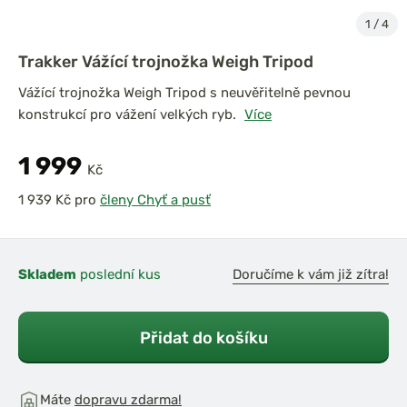
1
/
4
Trakker Vážící trojnožka Weigh Tripod
Vážící trojnožka Weigh Tripod s neuvěřitelně pevnou
konstrukcí pro vážení velkých ryb.
Více
1 999
Kč
pro
členy Chyť a pusť
Skladem
poslední kus
Doručíme k vám již zítra!
Přidat do košíku
Máte
dopravu zdarma!