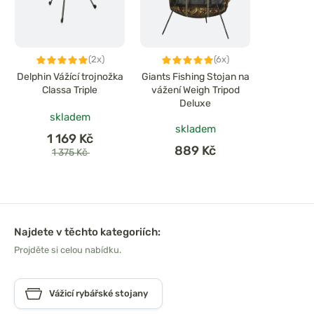
(2x)
(6x)
Delphin Vážící trojnožka
Giants Fishing Stojan na
Classa Triple
vážení Weigh Tripod
Deluxe
skladem
skladem
1 169 Kč
889 Kč
1 375 Kč
Najdete v těchto kategoriích:
Projděte si celou nabídku.
Vážicí rybářské stojany