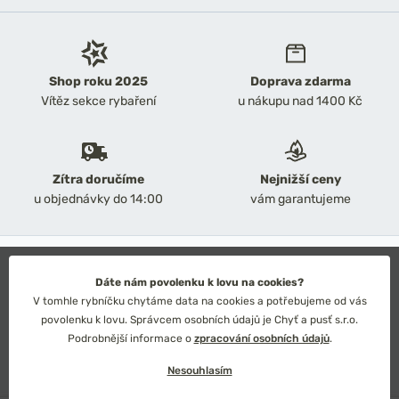
Shop roku 2025
Doprava zdarma
Vítěz sekce rybaření
u nákupu nad 1400 Kč
Zítra doručíme
Nejnižší ceny
u objednávky do 14:00
vám garantujeme
2026 Chyť a pusť
Obchodní podmínky
Dáte nám povolenku k lovu na cookies?
Ochrana osobních údajů
V tomhle rybníčku chytáme data na cookies a potřebujeme od vás
Technické řešení: Simplia s.r.o.
povolenku k lovu. Správcem osobních údajů je Chyť a pusť s.r.o.
Strategický design: Petr Široký
Podrobnější informace o
zpracování osobních údajů
.
Nesouhlasím