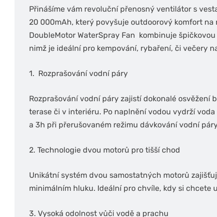
Přinášíme vám revoluční přenosný ventilátor s ve
20 000mAh, který povyšuje outdoorový komfort na
DoubleMotor WaterSpray Fan kombinuje špičkovou t
nimž je ideální pro kempování, rybaření, či večery 
1. Rozprašování vodní páry
Rozprašování vodní páry zajistí dokonalé osvěžení 
terase či v interiéru. Po naplnění vodou vydrží vo
a 3h při přerušovaném režimu dávkování vodní páry
2. Technologie dvou motorů pro tišší chod
Unikátní systém dvou samostatných motorů zajišťuj
minimálním hluku. Ideální pro chvíle, kdy si chcete už
3. Vysoká odolnost vůči vodě a prachu