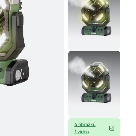
6 obrázků
1 video