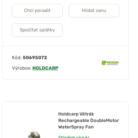
Chci poradit
Hlídat cenu
Spočítat splátky
Kód:
50695072
Výrobce:
HOLDCARP
Holdcarp Větrák
Rechargeable DoubleMotor
WaterSpray Fan
Skladem
více ks