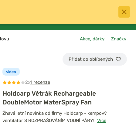
0
menu
Oblíbené
přihlásit
košík
lovu
Akce, dárky
Značky
Přidat do oblíbených
video
2x
1 recenze
Holdcarp Větrák Rechargeable
DoubleMotor WaterSpray Fan
Žhavá letní novinka od firmy Holdcarp - kempový
ventilátor S ROZPRAŠOVÁNÍM VODNÍ PÁRY!
Více