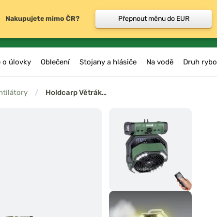
Nakupujete mimo ČR?
Přepnout měnu do EUR
 o úlovky
Oblečení
Stojany a hlásiče
Na vodě
Druh rybo
ntilátory
/
Holdcarp Větrák…