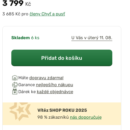
3 799
Kč
pro
členy Chyť a pusť
přehrát video
Skladem
6 ks
U Vás v úterý 11. 08.
Přidat do košíku
Máte
dopravu zdarma!
Garance
nejlepšího nákupu
Dárek ke
každé objednávce
Vítěz SHOP ROKU 2025
98 % zákazníků
nás doporučuje