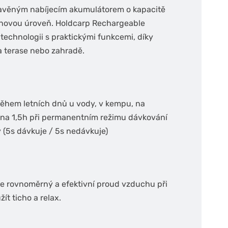
stavěným nabíjecím akumulátorem o kapacitě
 novou úroveň. Holdcarp Rechargeable
echnologii s praktickými funkcemi, díky
na terase nebo zahradě.
během letních dnů u vody, v kempu, na
da na 1,5h při permanentním režimu dávkování
 (5s dávkuje / 5s nedávkuje)
e rovnoměrný a efektivní proud vzduchu při
ít ticho a relax.