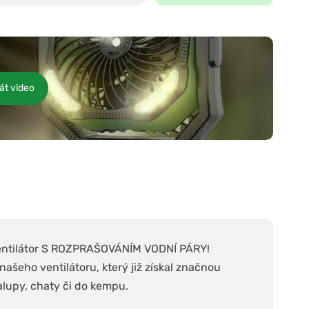
át video
ventilátor S ROZPRAŠOVÁNÍM VODNÍ PÁRY!
ašeho ventilátoru, který již získal značnou
halupy, chaty či do kempu.