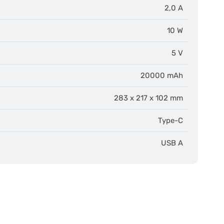
2,0 A
10 W
5 V
20000 mAh
283 x 217 x 102 mm
Type-C
USB A