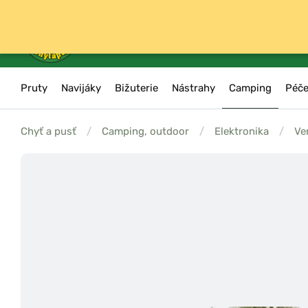
Pruty
Navijáky
Bižuterie
Nástrahy
Camping
Péče
Chyť a pusť
/
Camping, outdoor
/
Elektronika
/
Ve