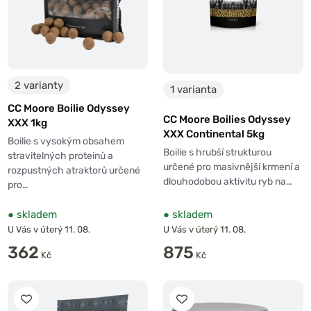
2 varianty
1 varianta
CC Moore Boilie Odyssey
CC Moore Boilies Odyssey
XXX 1kg
XXX Continental 5kg
Boilie s vysokým obsahem
Boilie s hrubší strukturou
stravitelných proteinů a
určené pro masivnější krmení a
rozpustných atraktorů určené
dlouhodobou aktivitu ryb na…
pro…
●
skladem
●
skladem
U Vás v úterý 11. 08.
U Vás v úterý 11. 08.
362
875
Kč
Kč