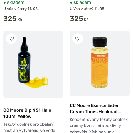
●
skladem
●
skladem
U Vás v úterý 11. 08.
U Vás v úterý 11. 08.
325
325
Kč
Kč
CC Moore Esence Ester
CC Moore Dip NS1 Halo
Cream Tones Hookbait
100ml Yellow
Booster 50ml
Koncentrovaný tekutý doplněk
Tekutý doplněk pro obalení
určený k zesílení atraktivity
nástrah vytvářející ve vodě
odpovídajících pop up a