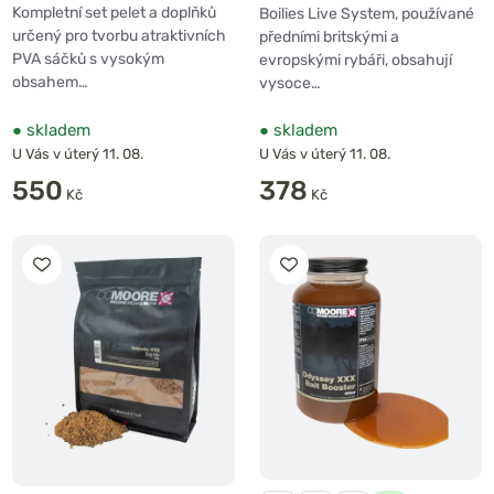
Kompletní set pelet a doplňků
Boilies Live System, používané
určený pro tvorbu atraktivních
předními britskými a
PVA sáčků s vysokým
evropskými rybáři, obsahují
obsahem…
vysoce…
●
skladem
●
skladem
U Vás v úterý 11. 08.
U Vás v úterý 11. 08.
550
378
Kč
Kč