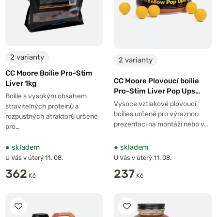
2 varianty
2 varianty
CC Moore Boilie Pro-Stim
CC Moore Plovoucí boilie
Liver 1kg
Pro-Stim Liver Pop Ups
Boilie s vysokým obsahem
Yellow
Vysoce vztlakové plovoucí
stravitelných proteinů a
boilies určené pro výraznou
rozpustných atraktorů určené
prezentaci na montáži nebo v…
pro…
●
skladem
●
skladem
U Vás v úterý 11. 08.
U Vás v úterý 11. 08.
362
237
Kč
Kč