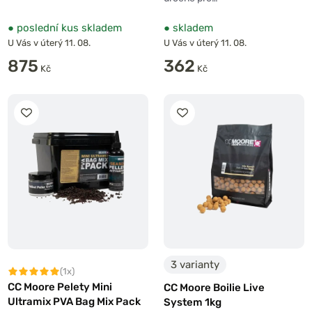
●
poslední kus skladem
●
skladem
U Vás v úterý 11. 08.
U Vás v úterý 11. 08.
875
362
Kč
Kč
3 varianty
(1x)
CC Moore Pelety Mini
CC Moore Boilie Live
Ultramix PVA Bag Mix Pack
System 1kg