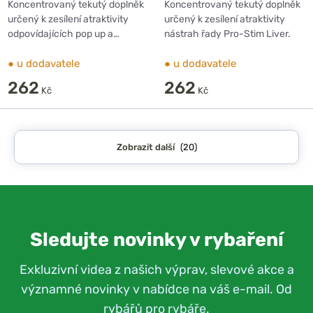
Booster 50ml
50ml
Koncentrovaný tekutý doplněk
Koncentrovaný tekutý doplněk
určený k zesílení atraktivity
určený k zesílení atraktivity
odpovídajících pop up a…
nástrah řady Pro-Stim Liver.
●
u dodavatele
●
u dodavatele
262
262
Kč
Kč
Zobrazit další
(20)
Sledujte novinky v rybaření
Exkluzivní videa z našich výprav, slevové akce a
významné novinky v nabídce na váš e-mail. Od
rybářů pro rybáře.