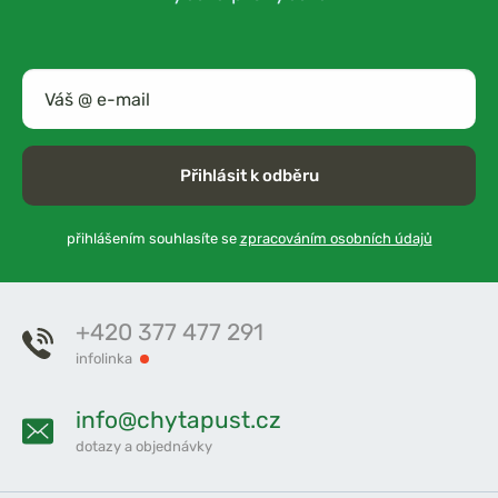
Přihlásit k odběru
přihlášením souhlasíte se
zpracováním osobních údajů
+420 377 477 291
infolinka
info@chytapust.cz
dotazy a objednávky