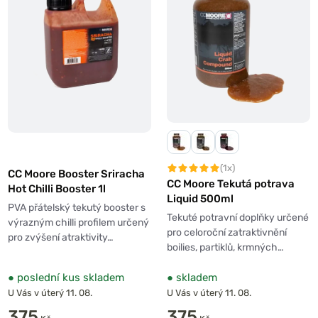
(1x)
CC Moore Booster Sriracha
CC Moore Tekutá potrava
Hot Chilli Booster 1l
Liquid 500ml
PVA přátelský tekutý booster s
Tekuté potravní doplňky určené
výrazným chilli profilem určený
pro celoroční zatraktivnění
pro zvýšení atraktivity…
boilies, partiklů, krmných…
●
poslední kus skladem
●
skladem
U Vás v úterý 11. 08.
U Vás v úterý 11. 08.
375
375