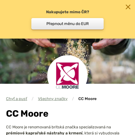
Nakupujete mimo ČR?
0
Přepnout měnu do EUR
Chyť a pusť
/
Všechny značky
/
CC Moore
CC Moore
CC Moore je renomovaná britská značka specializovaná na
prémiové kaprařské nástrahy a krmení
, která si vybudovala