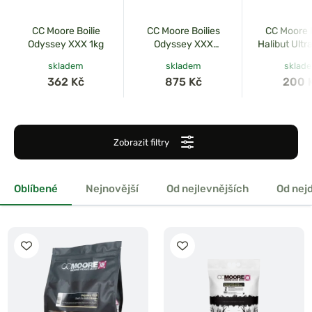
CC Moore Boilie
CC Moore Boilies
CC Moore 
Odyssey XXX 1kg
Odyssey XXX
Halibut Ultr
Continental 5kg
skladem
skladem
sklad
362 Kč
875 Kč
200 
Zobrazit filtry
Oblíbené
Nejnovější
Od nejlevnějších
Od nej