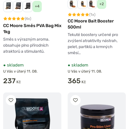
+2
+4
(1x)
(4x)
CC Moore Bait Booster
CC Moore Směs PVA Bag Mix
500ml
1kg
Tekuté boostery určené pro
Směs s výrazným aroma.
zvýšení atraktivity nástrah,
obsahuje plno přírodních
pelet, partiklů a krmných
atraktorů a stimulantů.
směsí…
●
skladem
●
skladem
U Vás v úterý 11. 08.
U Vás v úterý 11. 08.
237
365
Kč
Kč