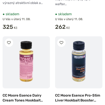
výrazný atraktivní oblak a…
wafter…
●
skladem
●
skladem
U Vás v úterý 11. 08.
U Vás v úterý 11. 08.
325
262
Kč
Kč
CC Moore Esence Dairy
CC Moore Esence Pro-Stim
Cream Tones Hookbait
Liver Hookbait Booster