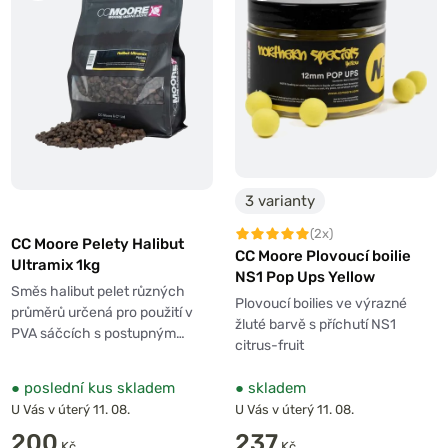
3 varianty
(2x)
CC Moore Pelety Halibut
CC Moore Plovoucí boilie
Ultramix 1kg
NS1 Pop Ups Yellow
Směs halibut pelet různých
Plovoucí boilies ve výrazné
průměrů určená pro použití v
žluté barvě s příchutí NS1
PVA sáčcích s postupným…
citrus-fruit
●
poslední kus skladem
●
skladem
U Vás v úterý 11. 08.
U Vás v úterý 11. 08.
200
237
Kč
Kč