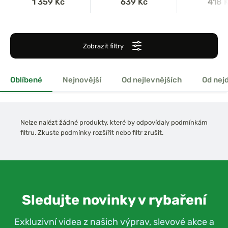
1 359 Kč
639 Kč
418 
Backpacker
Zobrazit filtry
Oblíbené
Nejnovější
Od nejlevnějších
Od nej
Nelze nalézt žádné produkty, které by odpovídaly podmínkám
filtru. Zkuste podmínky rozšířit nebo filtr zrušit.
Sledujte novinky v rybaření
Exkluzivní videa z našich výprav, slevové akce a