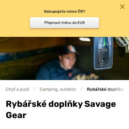
Nakupujete mimo ČR?
0
Přepnout měnu do EUR
Chyť a pusť
/
Camping, outdoor
/
Rybářské doplňky
Rybářské doplňky Savage
Gear