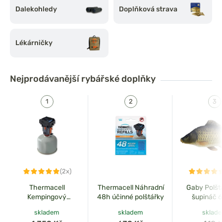
Dalekohledy
Doplňková strava
Lékárničky
Nejprodávanější
rybářské doplňky
(2x)
Thermacell
Thermacell Náhradní
Gaby Polšt
Kempingový
48h účinné polštářky
šupináč 
odpuzovač komárů na
skladem
skladem
sklad
plynovou kartuši