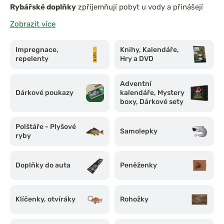
Rybářské doplňky
zpříjemňují pobyt u vody a přinášejí
komfort, zábavu i praktické využití
mimo samotný
Zobrazit více
rybolov. V této kategorii najdete vše od
impregnací,
repelentů, samolepek a rybářských knih
, přes
dárkové
Impregnace,
Knihy, Kalendáře,
poukazy, plyšové ryby, doplňky do auta
, až po
repelenty
Hry a DVD
elektronické vyhřívání nebo rohožky do bivaku
.
Skvělý
výběr pro každého, kdo si chce rybaření užít naplno a
Adventní
stylově – nebo potěšit jiného rybáře originálním
Dárkové poukazy
kalendáře, Mystery
boxy, Dárkové sety
dárkem.
Polštáře - Plyšové
Samolepky
ryby
Doplňky do auta
Peněženky
Klíčenky, otvíráky
Rohožky