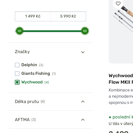
Značky
Delphin
(3)
Giants Fishing
(1)
Wychwood 
Flow MKII 
Wychwood
(4)
Kombinace e
a nejmoderně
Délka prutu
(4)
spojenou s 
●
poslední 
AFTMA
(3)
U Vás v úterý