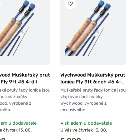
ood Muškařský prut
Wychwood Muškařský prut
 Fly 9ft #5 4-díl
Ionica Fly 9ft 6inch #6 4-
díl
ké pruty řady Ionica jsou
Muškařské pruty řady Ionica jsou
ou lodí značky
vlajkovou lodí značky
od, vyrobené z
Wychwood, vyrobené z
vního…
exklusivního…
em u dodavatele
●
skladem u dodavatele
e čtvrtek 13. 08.
U Vás ve čtvrtek 13. 08.