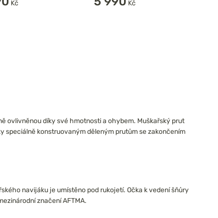
90
5 990
Kč
Kč
načně ovlivněnou díky své hmotnosti a ohybem. Muškařský prut
Díky speciálně konstruovaným děleným prutům se zakončením
ařského navijáku je umístěno pod rukojetí. Očka k vedení šňůry
mezinárodní značení AFTMA.