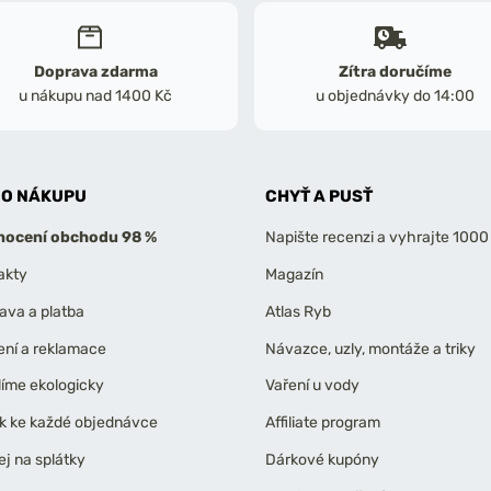
Doprava zdarma
Zítra doručíme
u nákupu nad 1400 Kč
u objednávky do 14:00
 O NÁKUPU
CHYŤ A PUSŤ
ocení obchodu 98 %
Napište recenzi a vyhrajte 1000
akty
Magazín
ava a platba
Atlas Ryb
ení a reklamace
Návazce, uzly, montáže a triky
líme ekologicky
Vaření u vody
k ke každé objednávce
Affiliate program
ej na splátky
Dárkové kupóny