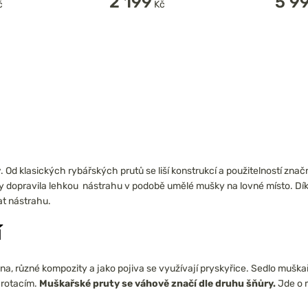
2 199
5 9
č
Kč
y
. Od klasických rybářských prutů se liší konstrukcí a použitelností z
by dopravila lehkou nástrahu v podobě umělé mušky na lovné místo. 
at nástrahu.
í
ákna, různé kompozity a jako pojiva se využívají pryskyřice. Sedlo mušk
 rotacím.
Muškařské pruty se váhově značí dle druhu šňůry.
Jde o 