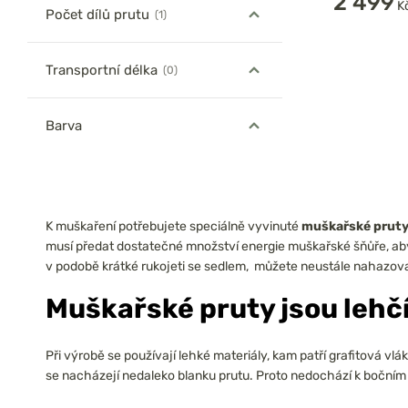
2 499
K
Počet dílů prutu
(1)
Transportní délka
(0)
Barva
K muškaření potřebujete speciálně vyvinuté
muškařské prut
musí předat dostatečné množství energie muškařské šňůře, a
v podobě krátké rukojeti se sedlem, můžete neustále nahazov
Muškařské pruty jsou lehč
Při výrobě se používají lehké materiály, kam patří grafitová vl
se nacházejí nedaleko blanku prutu. Proto nedochází k bočním