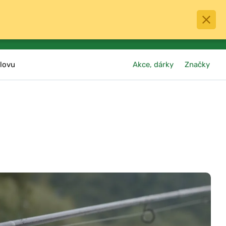
0
menu
Oblíbené
přihlásit
košík
lovu
Akce, dárky
Značky