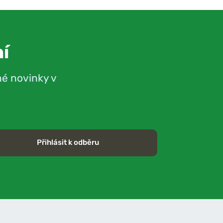
í
né novinky v
Přihlásit k odběru