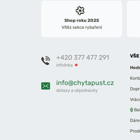
Shop roku 2025
Vítěz sekce rybaření
VŠE
+420 377 477 291
infolinka
Hodn
Kont
info@chytapust.cz
Dopr
dotazy a objednávky
Vrác
Ba
Dáre
Prod