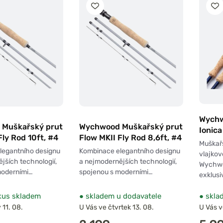
Wychw
Muškařský prut
Wychwood Muškařský prut
Ionica
Fly Rod 10ft, #4
Flow MKII Fly Rod 8,6ft, #4
Muškařs
legantního designu
Kombinace elegantního designu
vlajkov
jších technologií,
a nejmodernějších technologií,
Wychwo
moderními…
spojenou s moderními…
exklusi
kus skladem
●
skladem u dodavatele
●
sklad
 11. 08.
U Vás ve čtvrtek 13. 08.
U Vás v