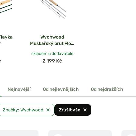
Flayka
Wychwood
y
Muškařský prut Flow
MKII Fly Rod 8,6ft,
skladem u dodavatele
#4
č
2 199 Kč
Nejnovější
Od nejlevnějších
Od nejdražších
Značky: Wychwood
Zrušit vše