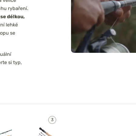
a velice
uhu rybaření.
 se délkou,
ní lehké
hopu se
uální
te si typ,