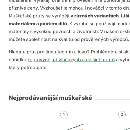
muškaření. Vynikají kvalitním provedením a pořídíte je z
příznivé ceny. Vyzkoušet je mohou i nováčci v tomto dr
Muškařské pruty se vyrábějí
v různých variantách
.
Liší
materiálem a počtem dílů
. K výrobě se používají moder
materiály s vysokou pevností a životností. V našem e-s
můžete spolehnout na kvalitu od prověřených výrobců.
Hledáte prut pro jinou techniku lovu? Prohlédněte si akt
nabídku
kaprových, přívlačových a dalších prutů
a vyber
který potřebujete.
Nejprodávanější
muškařské