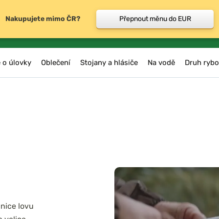
Nakupujete mimo ČR?
Přepnout měnu do EUR
 o úlovky
Oblečení
Stojany a hlásiče
Na vodě
Druh rybo
nice lovu