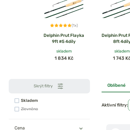
(1x)
Delphin Prut Flayka
Delphin Prut 
9ft #5 4díly
8ft 4díl
skladem
skladem
1 834 Kč
1 743 K
Oblíbené
Skrýt filtry
Skladem
Aktivní filtry:
Zlevněno
Cena