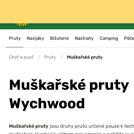
Pruty
Navijáky
Bižuterie
Nástrahy
Camping
Péče
Chyť a pusť
/
Pruty
/
Muškařské pruty
Muškařské pruty
Wychwood
Muškařské pruty
jsou druhy prutů určené pouze k tech