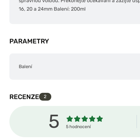
správnou volbou. Překonejte očekávání a zažijte ús
16, 20 a 24mm Balení: 200ml
PARAMETRY
Balení
RECENZE
2
5
5 hodnocení