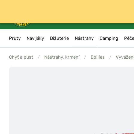
Pruty
Navijáky
Bižuterie
Nástrahy
Camping
Péče
Chyť a pusť
/
Nástrahy, krmení
/
Boilies
/
Vyvážené