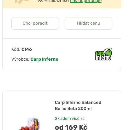
98 % zákazníků
nás doporučuje
Chci poradit
Hlídat cenu
Kód:
CI46
Výrobce:
Carp Inferno
Carp Inferno Balanced
Boilie Beta 200ml
Skladem
více ks
od 169 Kč