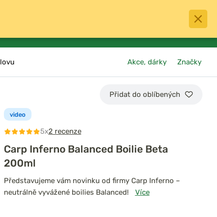
0
menu
Oblíbené
přihlásit
košík
lovu
Akce, dárky
Značky
Přidat do oblíbených
video
5x
2 recenze
Carp Inferno Balanced Boilie Beta
200ml
Představujeme vám novinku od firmy Carp Inferno –
neutrálně vyvážené boilies Balanced!
Více