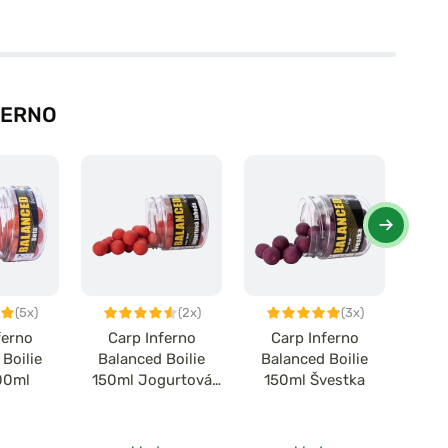
FERNO
(5x)
(2x)
(3x)
ferno
Carp Inferno
Carp Inferno
C
Boilie
Balanced Boilie
Balanced Boilie
Bal
00ml
150ml Jogurtová
150ml Švestka
Jahoda
Ba