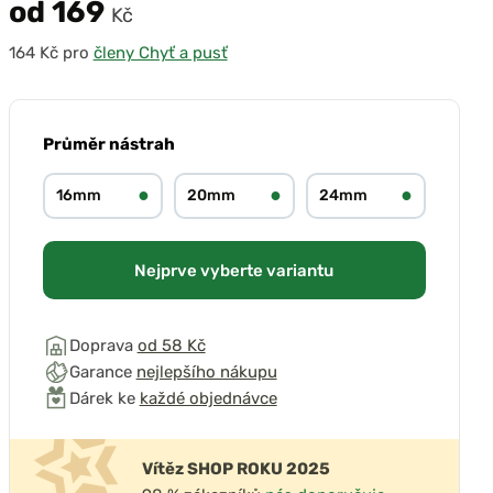
od 169
Kč
pro
členy Chyť a pusť
přehrát video
Průměr nástrah
●
●
●
16mm
20mm
24mm
Nejprve vyberte variantu
Doprava
od 58 Kč
Garance
nejlepšího nákupu
Dárek ke
každé objednávce
Vítěz SHOP ROKU 2025