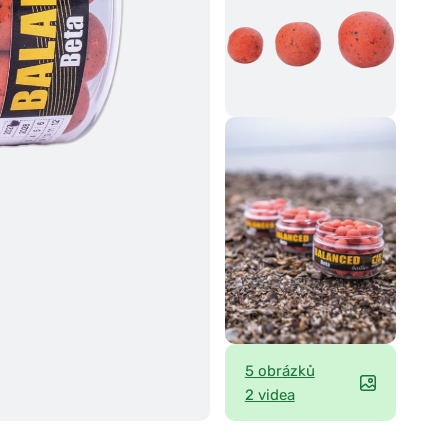
5 obrázků
2 videa