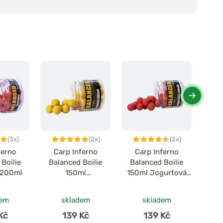
(3x)
(2x)
(2x)
ferno
Carp Inferno
Carp Inferno
C
Boilie
Balanced Boilie
Balanced Boilie
Bal
 200ml
150ml
150ml Jogurtová
Flu
Banán/Oliheň
Jahoda
dem
skladem
skladem
Kč
139 Kč
139 Kč