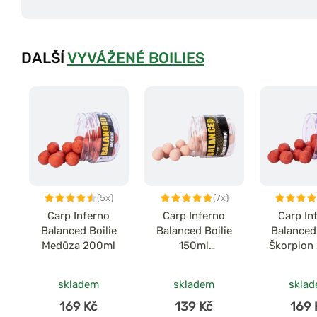
DALŠÍ
VYVÁŽENÉ BOILIES
(5x)
(7x)
Carp Inferno
Carp Inferno
Carp In
Balanced Boilie
Balanced Boilie
Balanced 
Medůza 200ml
150ml
Škorpion
Losos/Mango
skladem
skladem
skla
169 Kč
139 Kč
169 