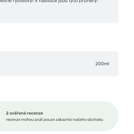
pěšné rybolovy! V nabídce jsou tyto průněry:
200ml
2 ověřené recenze
recenze mohou psát pouze zákazníci našeho obchodu