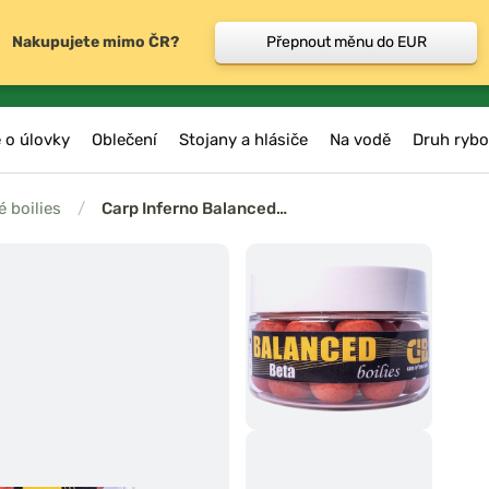
Nakupujete mimo ČR?
Přepnout měnu do EUR
 o úlovky
Oblečení
Stojany a hlásiče
Na vodě
Druh rybo
 boilies
/
Carp Inferno Balanced…