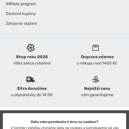
Affiliate program
Dárkové kupóny
Zdroje ke stažení
Shop roku 2025
Doprava zdarma
Vítěz sekce rybaření
u nákupu nad 1400 Kč
Zítra doručíme
Nejnižší ceny
u objednávky do 14:00
vám garantujeme
2026 Chyť a pusť
Obchodní podmínky
Dáte nám povolenku k lovu na cookies?
Ochrana osobních údajů
V tomhle rybníčku chytáme data na cookies a potřebujeme od vás