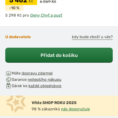
5 462
Kč
6 069 Kč
-10 %
pro
členy Chyť a pusť
U dodavatele
kdy bude zboží u vás?
Přidat do košíku
Máte
dopravu zdarma!
Garance
nejlepšího nákupu
Dárek ke
každé objednávce
Vítěz SHOP ROKU 2025
98 % zákazníků
nás doporučuje