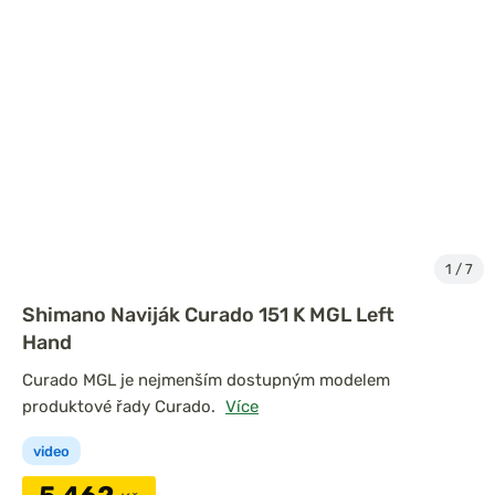
1
/
7
Shimano Naviják Curado 151 K MGL Left
Hand
Curado MGL je nejmenším dostupným modelem
produktové řady Curado.
Více
video