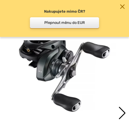
Nakupujete mimo ČR?
0
Přepnout měnu do EUR
Baitcast odhozové