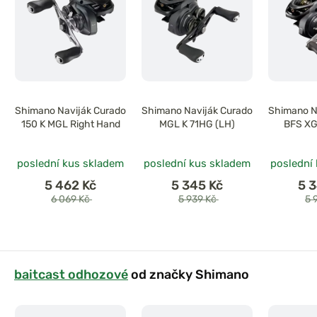
Shimano Naviják Curado
Shimano Naviják Curado
Shimano N
150 K MGL Right Hand
MGL K 71HG (LH)
BFS XG
poslední kus skladem
poslední kus skladem
poslední
5 462 Kč
5 345 Kč
5 
6 069 Kč
5 939 Kč
5 
baitcast odhozové
od značky Shimano