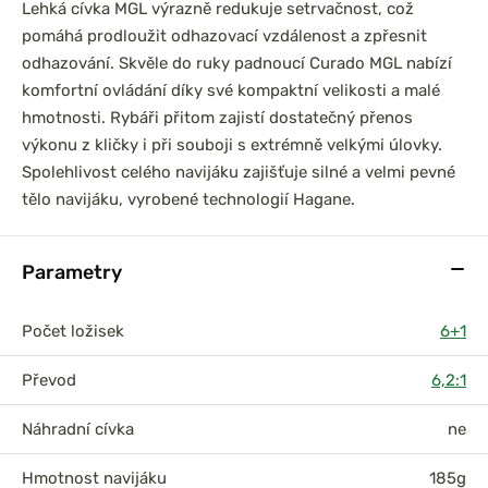
Lehká cívka MGL výrazně redukuje setrvačnost, což
pomáhá prodloužit odhazovací vzdálenost a zpřesnit
odhazování. Skvěle do ruky padnoucí Curado MGL nabízí
komfortní ovládání díky své kompaktní velikosti a malé
hmotnosti. Rybáři přitom zajistí dostatečný přenos
výkonu z kličky i při souboji s extrémně velkými úlovky.
Spolehlivost celého navijáku zajišťuje silné a velmi pevné
tělo navijáku, vyrobené technologií Hagane.
Parametry
Počet ložisek
6+1
Převod
6,2:1
Náhradní cívka
ne
Hmotnost navijáku
185g