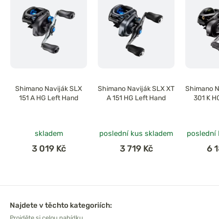
Shimano Naviják SLX
Shimano Naviják SLX XT
Shimano N
151 A HG Left Hand
A 151 HG Left Hand
301 K H
skladem
poslední kus skladem
poslední
3 019 Kč
3 719 Kč
6 
Najdete v těchto kategoriích:
Projděte si celou nabídku.