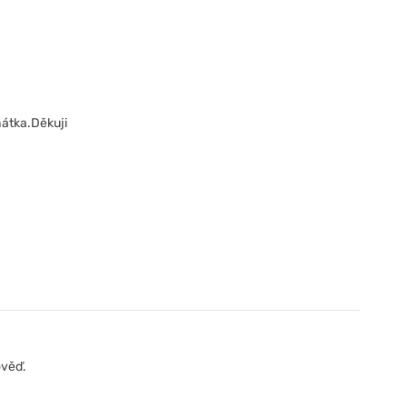
hátka.Děkuji
ověď.