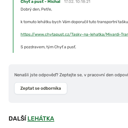
Chyť a pusť - Michal
17.02. 10:18:21
Dobrý den, Petře,
k tomuto lehátku bych Vám doporučil tuto transportní tašku
https://www.chytapust.cz/Tasky-na-lehatka/Mivardi-Tra
S pozdravem, tým Chyť a pusť.
Nenašli jste odpověď? Zeptejte se, v pracovní den odpov
Zeptat se odborníka
DALŠÍ
LEHÁTKA