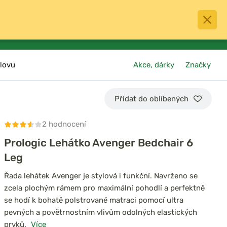
0
menu
Oblíbené
přihlásit
košík
lovu
Akce, dárky
Značky
Přidat do oblíbených
2 hodnocení
Prologic Lehátko Avenger Bedchair 6
Leg
Řada lehátek Avenger je stylová i funkční. Navrženo se
zcela plochým rámem pro maximální pohodlí a perfektně
se hodí k bohatě polstrované matraci pomocí ultra
pevných a povětrnostním vlivům odolných elastických
prvků.
Více