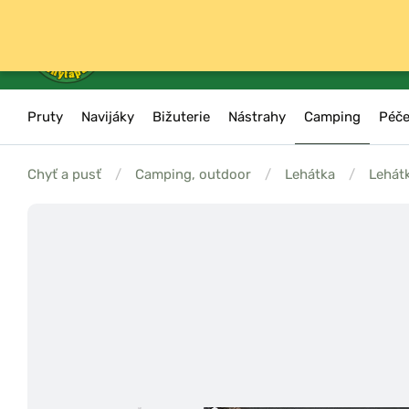
Pruty
Navijáky
Bižuterie
Nástrahy
Camping
Péče
Chyť a pusť
/
Camping, outdoor
/
Lehátka
/
Lehát