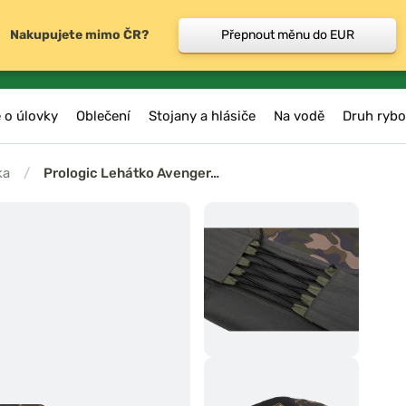
Nakupujete mimo ČR?
Přepnout měnu do EUR
 o úlovky
Oblečení
Stojany a hlásiče
Na vodě
Druh rybo
ka
/
Prologic Lehátko Avenger…