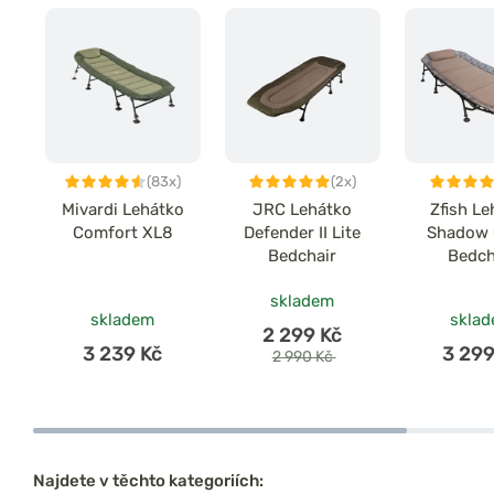
(83x)
(2x)
Mivardi Lehátko
JRC Lehátko
Zfish Le
Comfort XL8
Defender II Lite
Shadow
Bedchair
Bedch
skladem
skladem
skla
2 299 Kč
3 239 Kč
3 299
2 990 Kč
Najdete v těchto kategoriích: