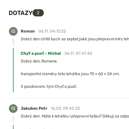
DOTAZY
2
Roman
06.11. 04:12:22
Dobrý den chtěl bych se zeptat,jaké jsou přepravní míry le
Chyť a pusť - Michal
06.11. 07:47:45
Dobrý den, Romane,
transportní rozměry toto lehátka jsou 70 × 60 × 24 cm.
S pozdravem, tým Chyť a pusť.
Jakubec Petr
16.02. 09:42:33
Dobrý den. Máte k lehátku i přepravní tašku? Děkuji za odp