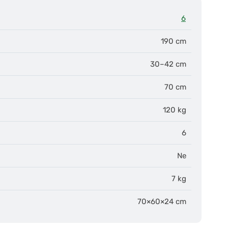
6
190 cm
30–42 cm
70 cm
120 kg
6
Ne
7 kg
70×60×24 cm