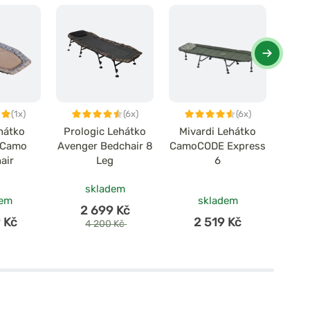
(1x)
(6x)
(6x)
hátko
Prologic Lehátko
Mivardi Lehátko
Del
 Camo
Avenger Bedchair 8
CamoCODE Express
E
air
Leg
6
po
skladem
dem
skladem
2 699 Kč
 Kč
2 519 Kč
4 200 Kč