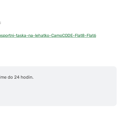
:
nsportni-taska-na-lehatko-CamoCODE-Flat8-Flat6
íme do 24 hodin.