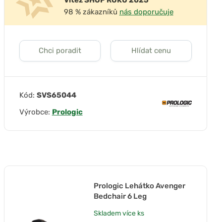
Vítěz SHOP ROKU 2025
98 % zákazníků
nás doporučuje
Chci poradit
Hlídat cenu
Kód:
SVS65044
Výrobce:
Prologic
Prologic Lehátko Avenger
Bedchair 6 Leg
Skladem
více ks