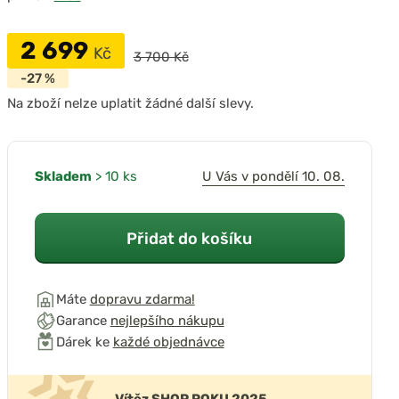
2 699
Kč
3 700 Kč
-27 %
Na zboží nelze uplatit žádné další slevy.
Skladem
> 10 ks
U Vás v pondělí 10. 08.
Přidat do košíku
Máte
dopravu zdarma!
Garance
nejlepšího nákupu
Dárek ke
každé objednávce