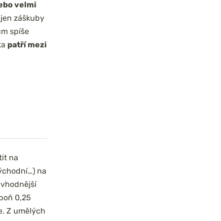
ebo velmi
e jen záškuby
cm spíše
ta
patří mezi
tit na
východní…) na
e vhodnější
spoň 0,25
e. Z umělých