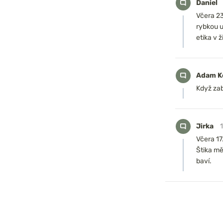
Daniel
Včera 23
rybkou u
etika v ž
Adam K
Když zab
Jirka
Včera 17
Štika mě
baví.