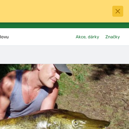
0
menu
Oblíbené
přihlásit
košík
lovu
Akce, dárky
Značky