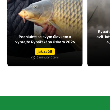
Rybaře
Pochlubte se svým úlovkem a
lovit, k
vyhrajte Rybářského Oskara 2026
a 
jak začít
3 minuty čtení