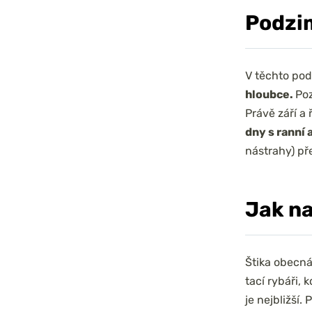
Podzim
V těchto pod
hloubce.
Poz
Právě září a 
dny s ranní 
nástrahy) př
Jak na
Štika obecná
tací rybáři, k
je nejbližší.