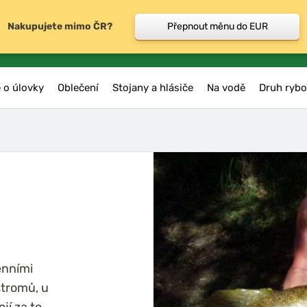
Nakupujete mimo ČR?
Přepnout měnu do EUR
 o úlovky
Oblečení
Stojany a hlásiče
Na vodě
Druh rybo
enními
stromů, u
jí za to