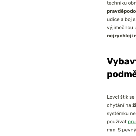
techniku obm
pravděpod
udice a boj 
výjimečnou u
nejrychleji 
Vybavt
podmě
Lovci štik se
chytání na
ž
systémku nebo
používat
pru
mm. S pevný