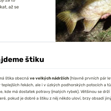
kat, až se
ajdeme štiku
má štika obecná
ve velkých nádržích
(hlavně prvních pár let
v teplejších řekách, ale i v úzkých podhorských potocích a t
e, kde má dostatek potravy (malých rybek). Většinou se drž
teré, pokud je dobré a štiku z něj někdo uloví, brzy obsadí jin