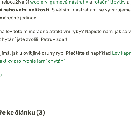
 nejpoužívajší
woblery
,
gumové nástrahy
a
rotační třpytky
a 
í nebo větší velikosti.
S většími nástrahami se vyvarujeme 
měrečné jedince.
na lov této mimořádně atraktivní ryby? Napište nám, jak se v
hytání jste zvolili. Petrův zdar!
ímá, jak ulovit jiné druhy ryb. Přečtěte si například
Lov kapr
aktiky pro rychlé jarní chytání.
u
e ke článku (3)