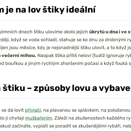
 je na lov štiky ideální
zimních dnech štiku ulovíme okolo jejích
úkrytů u dna i ve 
ději, když se voda ochladí, stahuje se ke dnu za drobnými r
říjen jsou měsíce, kdy je nejsnadnější štiku ulovit, a to když 
a večerní mlhou.
Naopak štika příliš neloví (tudíž ignoruje r
ed bouřkou a jiným rychlým zhoršením počasí a když fouká s
 štiku – způsoby lovu a vybave
 se dá lovit
přívlačí
, na plavanou se splávkem, na položenou 
do ji chytají
muškařením
. Záleží na zkušenostech každého r
 Pokud začínáte, vyplatí se poradit se zkušenějšími rybáři, ne