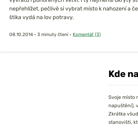
nepřehlížet, pečlivě si vybrat místo k nahození a če
štika vydá na lov potravy.
08.10.2014
•
3 minuty čtení
•
Komentář (3)
Kde n
Svoje místo 
napuštění), 
Zkrátka všud
stanovišti, k