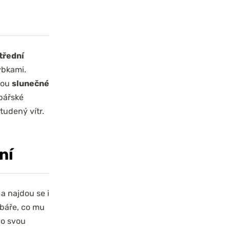
střední
ybkami.
jsou
slunečné
ybářské
tudený vítr.
ní
a najdou se i
ybáře, co mu
bo svou