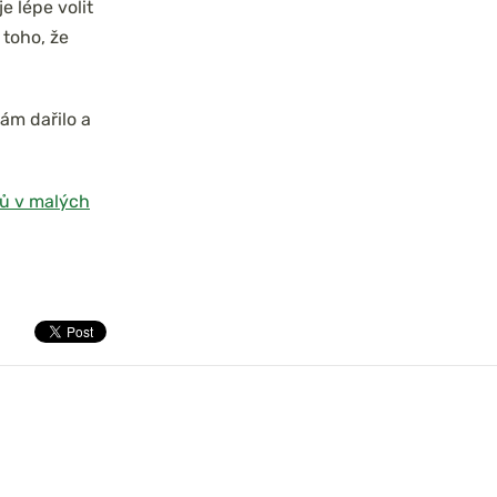
je lépe volit
toho, že
ám dařilo a
ů v malých