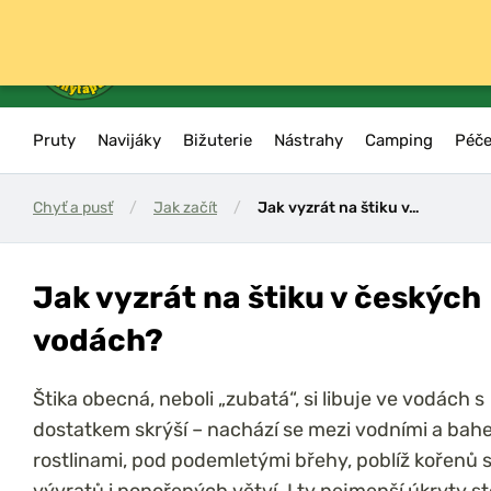
Pruty
Navijáky
Bižuterie
Nástrahy
Camping
Péče
Chyť a pusť
/
Jak začít
/
Jak vyzrát na štiku v…
Jak vyzrát na štiku v českých
vodách?
Štika obecná, neboli „zubatá“, si libuje ve vodách s
dostatkem skrýší – nachází se mezi vodními a bah
rostlinami, pod podemletými břehy, poblíž kořenů 
vývratů i ponořených větví. I ty nejmenší úkryty sto