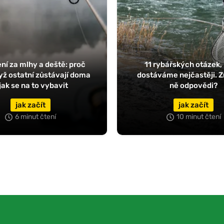
ní za mlhy a deště: proč
11 rybářských otázek,
dyž ostatní zůstávají doma
dostáváme nejčastěji. Z
jak se na to vybavit
ně odpovědi?
jak začít
jak začít
6 minut čtení
10 minut čtení