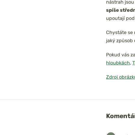
nástrah jsou
spíše středn
upoutají pod
Chystáte se 
jaký způsob c
Pokud vás zaj
hloubkách
,
T
Zdroj obrázk
Komentář