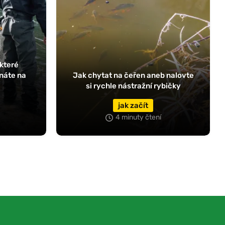
 které
náte na
Jak chytat na čeřen aneb nalovte
si rychle nástražní rybičky
jak začít
4 minuty čtení