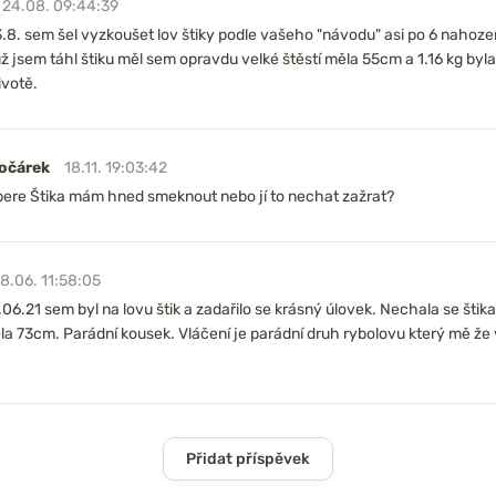
24.08. 09:44:39
.8. sem šel vyzkoušet lov štiky podle vašeho "návodu" asi po 6 nahoze
ž jsem táhl štiku měl sem opravdu velké štěstí měla 55cm a 1.16 kg byla
ivotě.
očárek
18.11. 19:03:42
ere Štika mám hned smeknout nebo jí to nechat zažrat?
18.06. 11:58:05
.06.21 sem byl na lovu štik a zadařilo se krásný úlovek. Nechala se štika 
la 73cm. Parádní kousek. Vláčení je parádní druh rybolovu který mě že
Přidat příspěvek