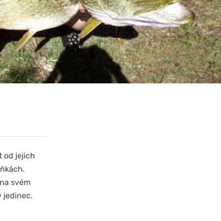
 od jejich
ůňkách.
í na svém
ý jedinec.