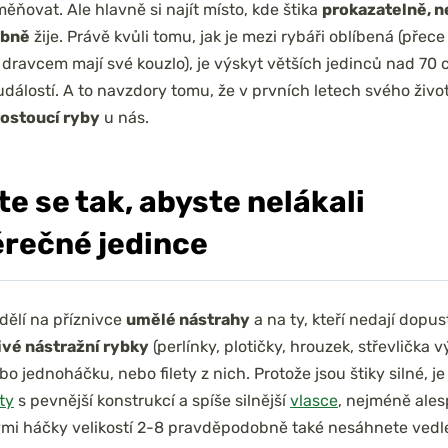
ěňovat. Ale hlavně si najít místo, kde štika
prokazatelně, n
obně
žije. Právě kvůli tomu, jak je mezi rybáři oblíbená (přec
s dravcem mají své kouzlo), je výskyt větších jedinců nad 70 
dálostí. A to navzdory tomu, že v prvních letech svého živo
rostoucí ryby
u nás.
e se tak, abyste nelákali
rečné jedince
 dělí na příznivce
umělé nástrahy
a na ty, kteří nedají dopus
ivé nástražní rybky
(perlínky, plotičky, hrouzek, střevlička 
 jednoháčku, nebo filety z nich. Protože jsou štiky silné, j
ty
s pevnější konstrukcí a spíše silnější
vlasce
, nejméně ale
mi háčky velikostí 2-8 pravděpodobně také nesáhnete vedl