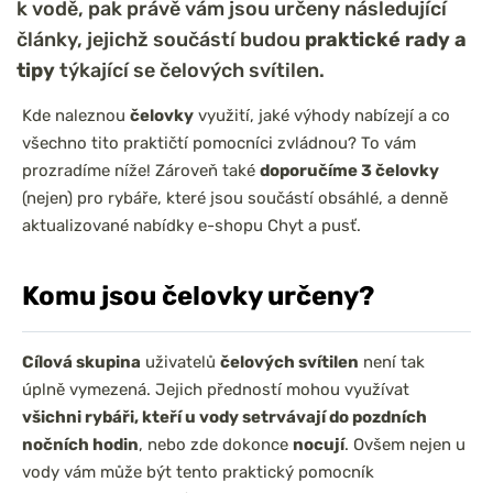
k vodě, pak právě vám jsou určeny následující
články, jejichž součástí budou
praktické rady a
tipy
týkající se čelových svítilen.
Kde naleznou
čelovky
využití, jaké výhody nabízejí a co
všechno tito praktičtí pomocníci zvládnou? To vám
prozradíme níže! Zároveň také
doporučíme 3 čelovky
(nejen) pro rybáře, které jsou součástí obsáhlé, a denně
aktualizované nabídky e-shopu Chyt a pusť.
Komu jsou čelovky určeny?
Cílová skupina
uživatelů
čelových svítilen
není tak
úplně vymezená. Jejich předností mohou využívat
všichni rybáři, kteří u vody setrvávají do pozdních
nočních hodin
, nebo zde dokonce
nocují
. Ovšem nejen u
vody vám může být tento praktický pomocník