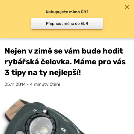
Nakupujete mimo ČR?
0
Přepnout měnu do EUR
Chyť a pusť
/
Recenze
/
Nejen v zimě se vám bude…
Nejen v zimě se vám bude hodit
rybářská čelovka. Máme pro vás
3 tipy na ty nejlepší!
25.11.2014
•
4 minuty čtení