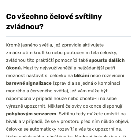
Co všechno čelové svítilny
zvládnou?
Kromě jasného světla, jež zpravidla aktivujete
zmáčknutím knoflíku nebo pootočením těla čelovky,
zvládnou tito praktičtí pomocníci také
spoustu dalších
úkonů.
Mezi ty nejvyužívanější a nejžádanější patří
možnost nastavit si čelovku na
blikání
nebo rozsvícení
barevné signalizace
(zpravidla se jedná o kombinaci
modrého a červeného světla), jež vám může být
nápomocna v případě nouze nebo chcete-li na sebe
výrazně upozornit. Některé čelovky dokonce disponují
pohybovým senzorem
. Svítilnu tedy můžete umístit na
bivak a v případě, že se v prostoru před ním někdo objeví,
čelovka se automaticky rozsvítí a vás tak upozorní na,
třeba nečekaného, návštěvníka. Moderní čelovky jsou již