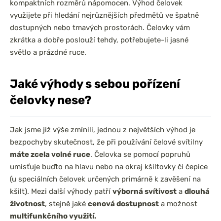
kompaktních rozměrů nápomocen. Výhod čelovek
využijete při hledání nejrůznějších předmětů ve špatně
dostupných nebo tmavých prostorách. Čelovky vám
zkrátka a dobře poslouží tehdy, potřebujete-li jasné
světlo a prázdné ruce.
Jaké výhody s sebou pořízení
čelovky nese?
Jak jsme již výše zmínili, jednou z největších výhod je
bezpochyby skutečnost, že při používání čelové svítilny
máte zcela volné ruce
. Čelovka se pomocí popruhů
umisťuje buďto na hlavu nebo na okraj kšiltovky či čepice
(u speciálních čelovek určených primárně k zavěšení na
kšilt). Mezi další výhody patří
výborná svítivost
a
dlouhá
životnost
, stejně jaké
cenová dostupnost
a možnost
multifunkčního využití.