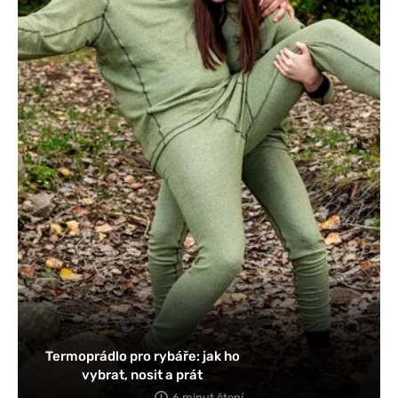
Termoprádlo pro rybáře: jak ho
vybrat, nosit a prát
6 minut čtení