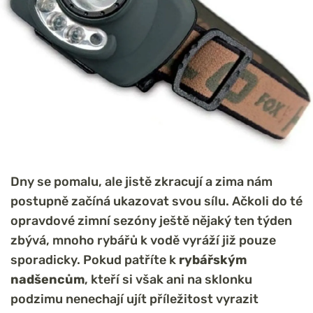
Dny se pomalu, ale jistě zkracují a zima nám
postupně začíná ukazovat svou sílu. Ačkoli do té
opravdové zimní sezóny ještě nějaký ten týden
zbývá, mnoho rybářů k vodě vyráží již pouze
sporadicky. Pokud patříte k
rybářským
nadšencům
, kteří si však ani na sklonku
podzimu nenechají ujít příležitost vyrazit