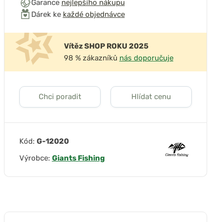
Garance
nejlepšího nákupu
Dárek ke
každé objednávce
Vítěz SHOP ROKU 2025
98 % zákazníků
nás doporučuje
Chci poradit
Hlídat cenu
Kód:
G-12020
Výrobce:
Giants Fishing