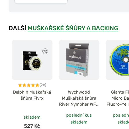
DALŠÍ
MUŠKAŘSKÉ ŠŇŮRY A BACKING
(2x)
Delphin Muškařská
Wychwood
Giants F
šňůra Flyrx
Muškařská šnůra
Micro B
River Nympher WF#
Fluoro-Yel
2-4
100
poslední kus
posledn
skladem
skladem
skla
527 Kč