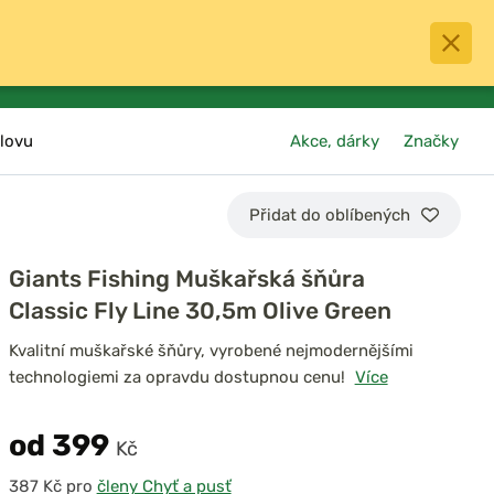
0
menu
Oblíbené
přihlásit
košík
lovu
Akce, dárky
Značky
Přidat do oblíbených
Giants Fishing Muškařská šňůra
Classic Fly Line 30,5m Olive Green
Kvalitní muškařské šňůry, vyrobené nejmodernějšími
technologiemi za opravdu dostupnou cenu!
Více
od 399
Kč
pro
členy Chyť a pusť