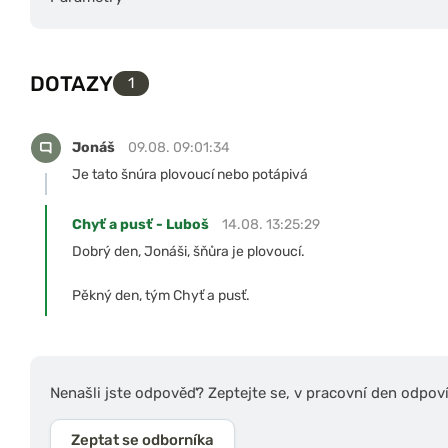
DOTAZY
1
Jonáš
09.08. 09:01:34
Je tato šnúra plovoucí nebo potápivá
Chyť a pusť - Luboš
14.08. 13:25:29
Dobrý den, Jonáši, šňůra je plovoucí.
Pěkný den, tým Chyť a pusť.
Nenašli jste odpověď? Zeptejte se, v pracovní den odpov
Zeptat se odborníka