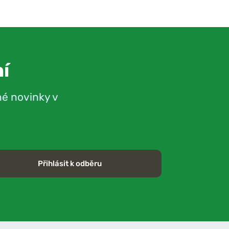
í
né novinky v
Přihlásit k odběru