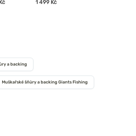
Kč
1 499 Kč
ůry a backing
Muškařské šňůry a backing Giants Fishing