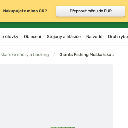
Nakupujete mimo ČR?
Přepnout měnu do EUR
 o úlovky
Oblečení
Stojany a hlásiče
Na vodě
Druh rybo
škařské šňůry a backing
/
Giants Fishing Muškařská…