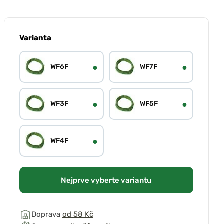
Varianta
●
●
WF6F
WF7F
●
●
WF3F
WF5F
●
WF4F
Nejprve vyberte variantu
Doprava
od 58 Kč