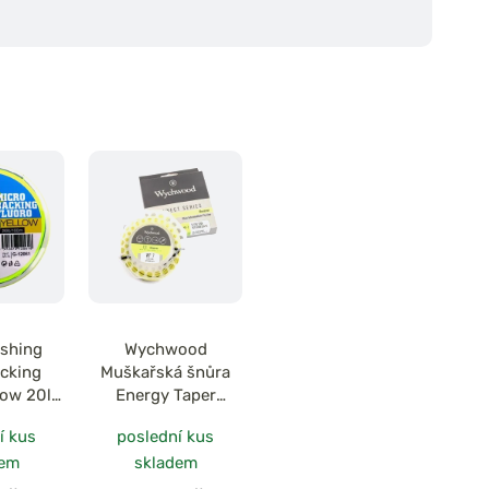
ishing
Wychwood
acking
Muškařská šnůra
low 20lb
Energy Taper
m
Hoverer WF#7
í kus
poslední kus
dem
skladem