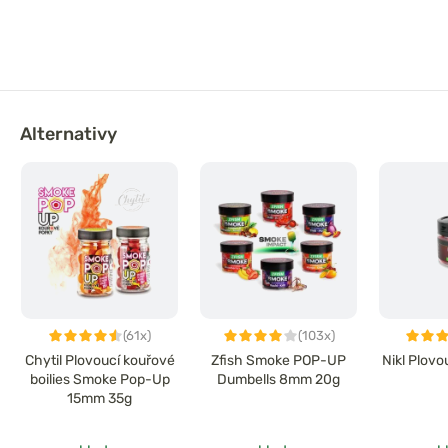
Alternativy
(61x)
(103x)
Chytil Plovoucí kouřové
Zfish Smoke POP-UP
Nikl Plovo
boilies Smoke Pop-Up
Dumbells 8mm 20g
15mm 35g