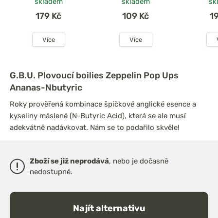
skladem
skladem
sk
179 Kč
109 Kč
1
Více
Více
G.B.U. Plovoucí boilies Zeppelin Pop Ups
Ananas-Nbutyric
Roky prověřená kombinace špičkové anglické esence a
kyseliny máslené (N-Butyric Acid), která se ale musí
adekvátně nadávkovat. Nám se to podařilo skvěle!
Zboží se již neprodává
, nebo je dočasně
nedostupné.
Najít alternativu