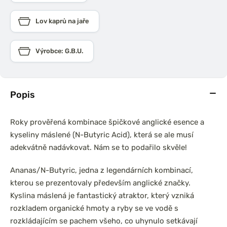
Lov kaprů na jaře
Výrobce: G.B.U.
Popis
Roky prověřená kombinace špičkové anglické esence a
kyseliny máslené (N-Butyric Acid), která se ale musí
adekvátně nadávkovat. Nám se to podařilo skvěle!
Ananas/N-Butyric, jedna z legendárních kombinací,
kterou se prezentovaly především anglické značky.
Kyslina máslená je fantastický atraktor, který vzniká
rozkladem organické hmoty a ryby se ve vodě s
rozkládajícím se pachem všeho, co uhynulo setkávají