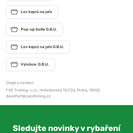
Lov kaprů na jaře
Pop-up boilie G.B.U.
Lov kaprů na jaře G.B.U.
Výrobce: G.B.U.
Údaje o výrobci:
FVE Trading, s.r.o.,
Hnězdenská 767/2a, Praha, 18100,
davidfort@carpfishing.cz
Sledujte novinky v rybaření