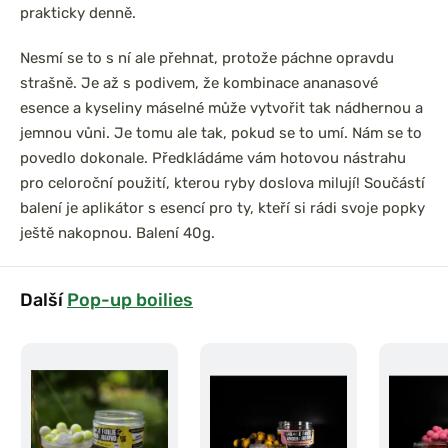
prakticky denně.
Nesmí se to s ní ale přehnat, protože páchne opravdu
strašně. Je až s podivem, že kombinace ananasové
esence a kyseliny máselné může vytvořit tak nádhernou a
jemnou vůni. Je tomu ale tak, pokud se to umí. Nám se to
povedlo dokonale. Předkládáme vám hotovou nástrahu
pro celoroční použití, kterou ryby doslova milují! Součástí
balení je aplikátor s esencí pro ty, kteří si rádi svoje popky
ještě nakopnou. Balení 40g.
Další
Pop-up boilies