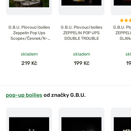
G.B.U. Plovoucí boilies
G.B.U. Plovoucí boilies
G.B.U. Pl
Zeppelin Pop Ups
ZEPPELIN POP UPS
ZEPPEL
Scopex/Česnek/N-
DOUBLE TROUBLE
SLAN
Butyric
skladem
skladem
sk
219 Kč
199 Kč
1
pop-up boilies
od značky G.B.U.