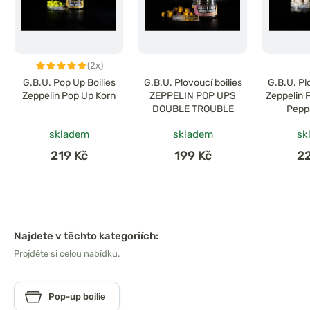
(2x)
G.B.U. Pop Up Boilies
G.B.U. Plovoucí boilies
G.B.U. Pl
Zeppelin Pop Up Korn
ZEPPELIN POP UPS
Zeppelin 
DOUBLE TROUBLE
Pepp
skladem
skladem
sk
219 Kč
199 Kč
2
Najdete v těchto kategoriích:
Projděte si celou nabídku.
Pop-up boilie