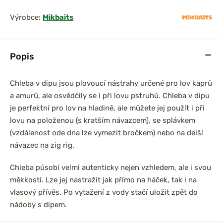
Výrobce:
Mikbaits
Popis
Chleba v dipu jsou plovoucí nástrahy určené pro lov kaprů
a amurů, ale osvědčily se i při lovu pstruhů. Chleba v dipu
je perfektní pro lov na hladině, ale můžete jej použít i při
lovu na položenou (s kratším návazcem), se splávkem
(vzdálenost ode dna lze vymezit bročkem) nebo na delší
návazec na zig rig.
Chleba působí velmi autenticky nejen vzhledem, ale i svou
měkkostí. Lze jej nastražit jak přímo na háček, tak i na
vlasový přívěs. Po vytažení z vody stačí uložit zpět do
nádoby s dipem.