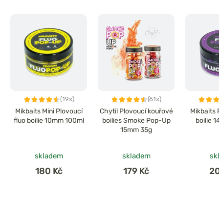
(19x)
(61x)
Mikbaits Mini Plovoucí
Chytil Plovoucí kouřové
Mikbaits 
fluo boilie 10mm 100ml
boilies Smoke Pop-Up
boilie 
15mm 35g
skladem
skladem
sk
180 Kč
179 Kč
2