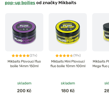
pop-up boilies
od značky Mikbaits
(27x)
(19x)
Mikbaits Plovoucí fluo
Mikbaits Mini Plovoucí
Mikbaits P
boilie 14mm 150ml
fluo boilie 10mm 100ml
Mega fluo
skladem
skladem
sk
200 Kč
180 Kč
2