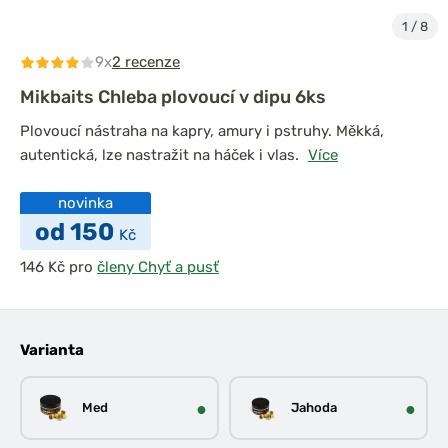
1
/
8
9x
2 recenze
Mikbaits Chleba plovoucí v dipu 6ks
Plovoucí nástraha na kapry, amury i pstruhy. Měkká,
autentická, lze nastražit na háček i vlas.
Více
novinka
od 150
Kč
pro
členy Chyť a pusť
Varianta
●
●
Med
Jahoda