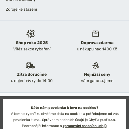
Zdroje ke stažení
Shop roku 2025
Doprava zdarma
Vítěz sekce rybaření
u nákupu nad 1400 Kč
Zítra doručíme
Nejnižší ceny
u objednávky do 14:00
vám garantujeme
2026 Chyť a pusť
Obchodní podmínky
Dáte nám povolenku k lovu na cookies?
Ochrana osobních údajů
V tomhle rybníčku chytáme data na cookies a potřebujeme od vás
Technické řešení: Simplia s.r.o.
povolenku k lovu. Správcem osobních údajů je Chyť a pusť s.r.o.
Strategický design: Petr Široký
Podrobnější informace o
zpracování osobních údajů
.