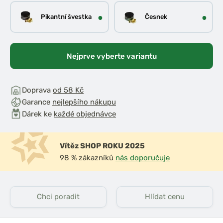
●
●
Pikantní švestka
Česnek
Nejprve vyberte variantu
Doprava
od 58 Kč
Garance
nejlepšího nákupu
Dárek ke
každé objednávce
Vítěz SHOP ROKU 2025
98 % zákazníků
nás doporučuje
Chci poradit
Hlídat cenu