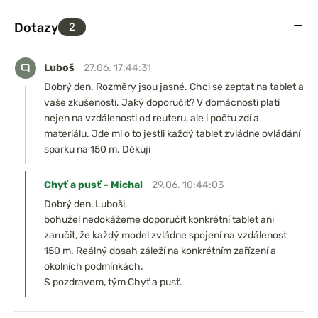
Dotazy
2
Luboš
27.06. 17:44:31
Dobrý den. Rozměry jsou jasné. Chci se zeptat na tablet a
vaše zkušenosti. Jaký doporučit? V domácnosti platí
nejen na vzdálenosti od reuteru, ale i počtu zdí a
materiálu. Jde mi o to jestli každý tablet zvládne ovládání
sparku na 150 m. Děkuji
Chyť a pusť - Michal
29.06. 10:44:03
Dobrý den, Luboši,
bohužel nedokážeme doporučit konkrétní tablet ani
zaručit, že každý model zvládne spojení na vzdálenost
150 m. Reálný dosah záleží na konkrétním zařízení a
okolních podmínkách.
S pozdravem, tým Chyť a pusť.