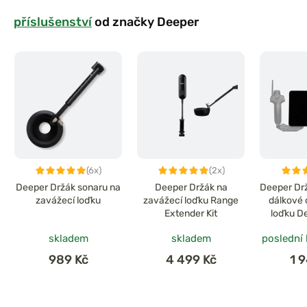
příslušenství
od značky Deeper
(6x)
(2x)
Deeper Držák sonaru na
Deeper Držák na
Deeper Drž
zavážecí loďku
zavážecí loďku Range
dálkové 
Extender Kit
loďku D
skladem
skladem
poslední
989 Kč
4 499 Kč
1 