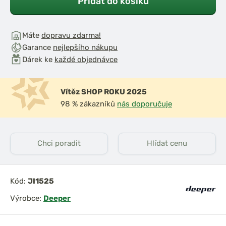
Přidat do košíku
Máte
dopravu zdarma!
Garance
nejlepšího nákupu
Dárek ke
každé objednávce
Vítěz SHOP ROKU 2025
98 % zákazníků
nás doporučuje
Chci poradit
Hlídat cenu
Kód:
JI1525
Výrobce:
Deeper