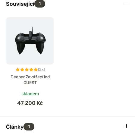
Související
1
(2x)
Deeper Zavážecí loď
QUEST
skladem
47 200 Kč
Články
1