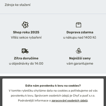
Zdroje ke stažení
Shop roku 2025
Doprava zdarma
Vítěz sekce rybaření
u nákupu nad 1400 Kč
Zítra doručíme
Nejnižší ceny
u objednávky do 14:00
vám garantujeme
2026 Chyť a pusť
Obchodní podmínky
Dáte nám povolenku k lovu na cookies?
Ochrana osobních údajů
V tomhle rybníčku chytáme data na cookies a potřebujeme od vás
Technické řešení: Simplia s.r.o.
povolenku k lovu. Správcem osobních údajů je Chyť a pusť s.r.o.
Strategický design: Petr Široký
Podrobnější informace o
zpracování osobních údajů
.