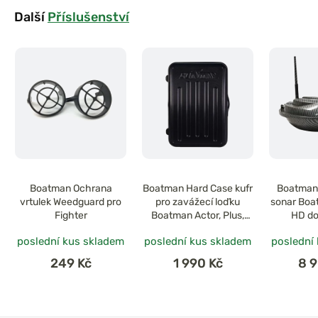
Další
Příslušenství
Boatman Ochrana
Boatman Hard Case kufr
Boatman
vrtulek Weedguard pro
pro zavážecí loďku
sonar Boa
Fighter
Boatman Actor, Plus,
HD d
Vulcan
dis
poslední kus skladem
poslední kus skladem
poslední
249 Kč
1 990 Kč
8 