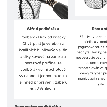
Střed podběráku
Rám a sí
Rám je vyroben z 
Podběrák Drax od značky
hliníku a v komb
Chyť pusť je vyroben z
pogumovanou sítí d
kvalitních hliníkových slitin
nechytají háčky, ne
a díky kovovému zámku a
neabsorbuje pachy j
nerezové pružině lze
dokonale navr
zkonstruován ve sp
podběrák velmi pohotově
českými rybáři pr
vyklapnout jednou rukou a
manipulaci a snadn
je ihned připraven k záběru
ryby.
pro Váš úlovek.
Parametry podběráku