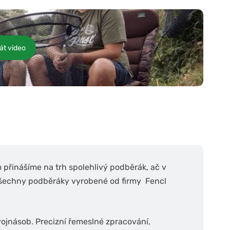
át video
 přinášíme na trh spolehlivý podběrák, ač v
 všechny podběráky vyrobené od firmy Fencl
 dvojnásob. Precizní řemeslné zpracování,