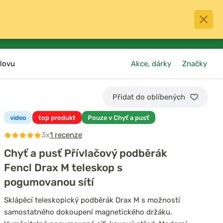
0
menu
Oblíbené
přihlásit
košík
lovu
Akce, dárky
Značky
Přidat do oblíbených
video
top produkt
Pouze v Chyť a pusť
3x
1 recenze
Chyť a pusť Přívlačový podběrák
Fencl Drax M teleskop s
pogumovanou sítí
Sklápěcí teleskopický podběrák Drax M s možností
samostatného dokoupení magnetického držáku.