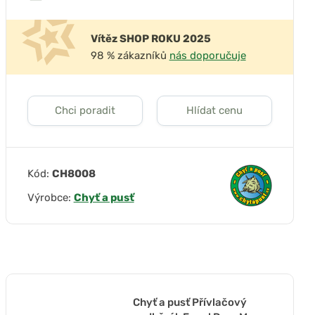
Vítěz SHOP ROKU 2025
98 % zákazníků
nás doporučuje
Chci poradit
Hlídat cenu
Kód:
CH8008
Výrobce:
Chyť a pusť
Chyť a pusť Přívlačový