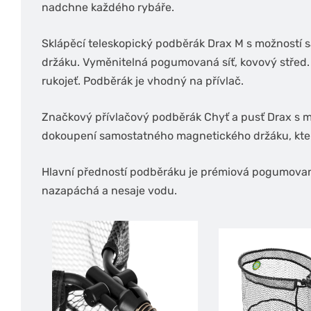
nadchne každého rybáře.
Sklápěcí teleskopický podběrák Drax M s možnost
držáku. Vyměnitelná pogumovaná síť, kovový střed.
rukojeť. Podběrák je vhodný na přívlač.
Značkový přívlačový podběrák Chyť a pusť Drax s 
dokoupení samostatného magnetického držáku, který 
Hlavní předností podběráku je prémiová pogumovaná 
nazapáchá a nesaje vodu.