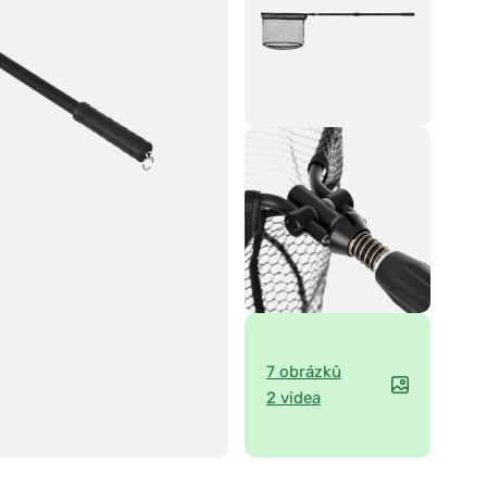
7 obrázků
2 videa