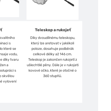
ť
Teleskop a rukojeť
kvalitního
Díky dvoudílnému teleskopu,
inaci s
který lze aretovat v jakékoli
o které se
poloze, dosahuje podběrák
nsaje vodu,
celkové délky až 146 cm.
e díky tvaru
Teleskop je zakončen rukojetí z
žen a
ušlechtilé pěny. Dále je v rukojeti
olupráci s
kovové očko, které je otočné o
o skvělou
360 stupňů.
é vylovení