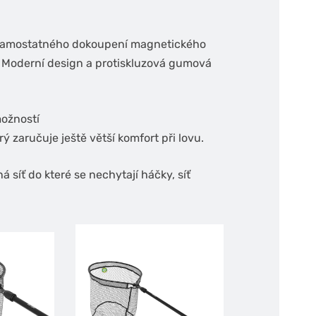
í samostatného dokoupení magnetického
 Moderní design a protiskluzová gumová
možností
zaručuje ještě větší komfort při lovu.
síť do které se nechytají háčky, síť