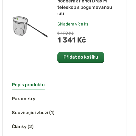
podběrák Fencl Drax M
teleskop s pogumovanou
sítí
Skladem
více ks
1 490 Kč
1 341 Kč
Přidat do košíku
Popis produktu
Parametry
Související zboží (1)
Články (2)