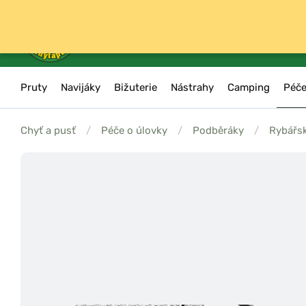
Pruty
Navijáky
Bižuterie
Nástrahy
Camping
Péče
Chyť a pusť
/
Péče o úlovky
/
Podběráky
/
Rybářs