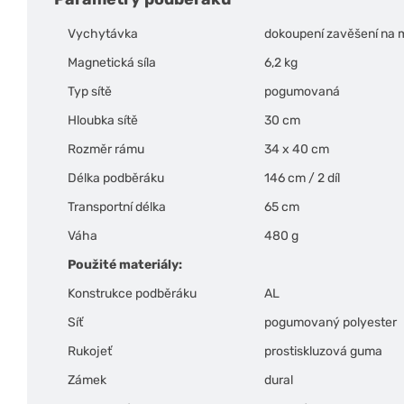
Vychytávka
dokoupení zavěšení na 
Magnetická síla
6,2 kg
Typ sítě
pogumovaná
Hloubka sítě
30 cm
Rozměr rámu
34 x 40 cm
Délka podběráku
146 cm / 2 díl
Transportní délka
65 cm
Váha
480 g
Použité materiály:
Konstrukce podběráku
AL
Síť
pogumovaný polyester
Rukojeť
prostiskluzová guma
Zámek
dural