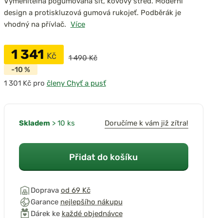
Vyměnitelná pogumovaná síť, kovový střed. Moderní
design a protiskluzová gumová rukojeť. Podběrák je
vhodný na přívlač.
Více
přehrát video
1 341
Kč
1 490 Kč
-10 %
pro
členy Chyť a pusť
Skladem
> 10 ks
Doručíme k vám již zítra!
Přidat do košíku
Doprava
od 69 Kč
Garance
nejlepšího nákupu
Dárek ke
každé objednávce