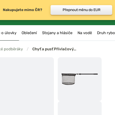
Nakupujete mimo ČR?
Přepnout měnu do EUR
 o úlovky
Oblečení
Stojany a hlásiče
Na vodě
Druh rybo
ké podběráky
/
Chyť a pusť Přívlačový…