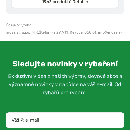
1962 produktů Delphin
Údaje o výrobci:
moss.sk, s.r.o.,
M.R.Štefánika 297/11, Revúca, 050 01,
info@moss.sk
Sledujte novinky v rybaření
Exkluzivní videa z našich výprav, slevové akce a
významné novinky v nabídce na váš e-mail. Od
rybářů pro rybáře.