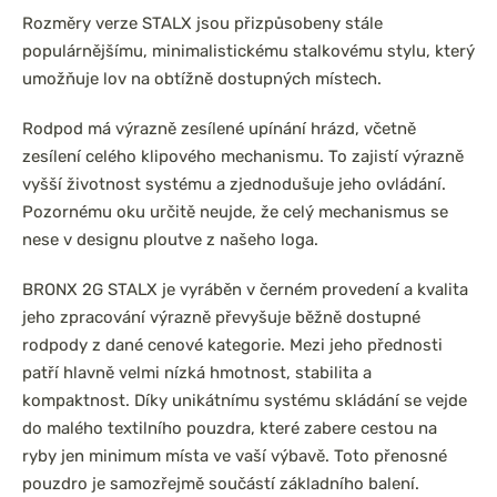
Rozměry verze STALX jsou přizpůsobeny stále
populárnějšímu, minimalistickému stalkovému stylu, který
umožňuje lov na obtížně dostupných místech.
Rodpod má výrazně zesílené upínání hrázd, včetně
zesílení celého klipového mechanismu. To zajistí výrazně
vyšší životnost systému a zjednodušuje jeho ovládání.
Pozornému oku určitě neujde, že celý mechanismus se
nese v designu ploutve z našeho loga.
BRONX 2G STALX je vyráběn v černém provedení a kvalita
jeho zpracování výrazně převyšuje běžně dostupné
rodpody z dané cenové kategorie. Mezi jeho přednosti
patří hlavně velmi nízká hmotnost, stabilita a
kompaktnost. Díky unikátnímu systému skládání se vejde
do malého textilního pouzdra, které zabere cestou na
ryby jen minimum místa ve vaší výbavě. Toto přenosné
pouzdro je samozřejmě součástí základního balení.