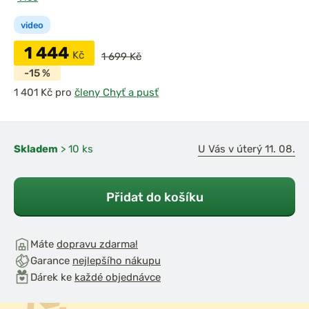
video
1 444
Kč
1 699 Kč
-15 %
pro
členy Chyť a pusť
Skladem
> 10 ks
U Vás v úterý 11. 08.
Přidat do košíku
Máte
dopravu zdarma!
Garance
nejlepšího nákupu
Dárek ke
každé objednávce