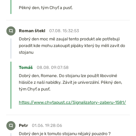
Pěkný den, tým Chyť a pusť.
Roman štekl
07.08. 15:32:53
Dobrý den moc mě zaujal tento produkt ale potřebuji
poradit kde mohu zakoupit pípáky který by měli zavit do
stojanu
Tomáš
08.08. 09:07:58
Dobrý den, Romane. Do stojanu lze použít libovolné
hlásiče z naší nabídky. Závit je univerzální. Pěkný den,
tým Chyť a pusť.
https://www.chytapust.cz/Signalizatory-zaberu-1581/
Petr
01.06. 19:28:06
Dobrý den je k tomuto stojanu nějaký pouzdro ?