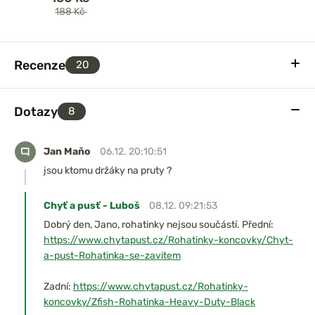
188 Kč
Recenze
20
Dotazy
8
Jan Maňo
06.12. 20:10:51
jsou ktomu držáky na pruty ?
Chyť a pusť - Luboš
08.12. 09:21:53
Dobrý den, Jano, rohatinky nejsou součástí. Přední:
https://www.chytapust.cz/Rohatinky-koncovky/Chyt-
a-pust-Rohatinka-se-zavitem
Zadní:
https://www.chytapust.cz/Rohatinky-
koncovky/Zfish-Rohatinka-Heavy-Duty-Black