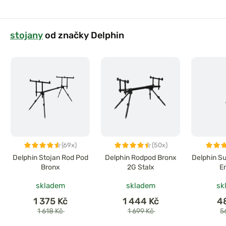
stojany
od značky Delphin
(69x)
(50x)
Delphin Stojan Rod Pod
Delphin Rodpod Bronx
Delphin S
Bronx
2G Stalx
E
skladem
skladem
sk
1 375 Kč
1 444 Kč
4
1 618 Kč
1 699 Kč
5