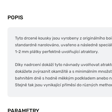
POPIS
Tyto drcené kousky jsou vyrobeny z originálního boil
standardně narolováno, uvařeno a následně speciá
1-2 mm plátky perfektně uvolňující atraktory.
Díky nadrcení dokáží tyto návnady uvolňovat atrakt
dokážete zvýraznit okamžitě a s minimálním množstv
bahnitém dně s hodně měkkým podkladem anebo na 
Stejně tak jsou vynikající příměsí do různých metho
PARAMETRY