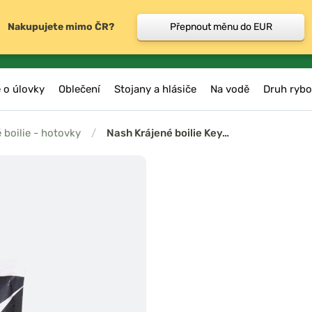
Nakupujete mimo ČR?
Přepnout měnu do EUR
 o úlovky
Oblečení
Stojany a hlásiče
Na vodě
Druh rybo
é boilie - hotovky
/
Nash Krájené boilie Key…