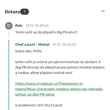
Dotazy
1
Petr
13.12. 10:29:26
Tento vařič se dá připojit k 2kg Pb lahvi?
Chyť a pusť - Michal
15.12. 08:23:02
Dobrý den, Petře,
tento vařič je určený pro plynové kartuše se závitem. K
2kg PB lahvi jej lze připojit pouze pomocí vhodné redukce
a hadice, přímé připojení možné není.
https://www.chytapust.cz/Prislusenstvi-k-
topeni/Meva-Univerzalni-redukce-kterou-lze-nahradit-
kartusi-za-2kg-PB-lahev
S pozdravem, tým Chyť a pusť.