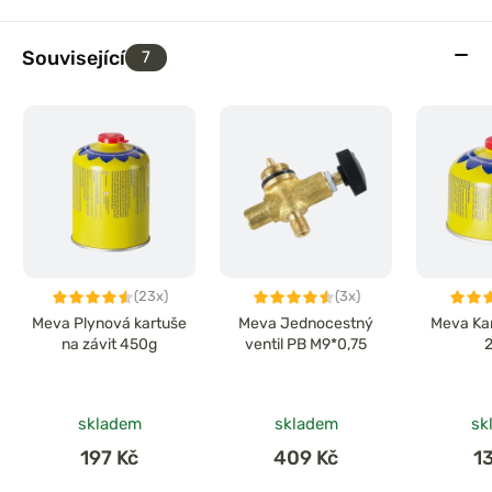
Související
7
(23x)
(3x)
Meva Plynová kartuše
Meva Jednocestný
Meva Kar
na závit 450g
ventil PB M9*0,75
skladem
skladem
sk
197 Kč
409 Kč
1