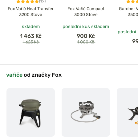
(1x)
Fox Vařič Heat Transfer
Fox Vařič Compact
Gardner V
3200 Stove
3000 Stove
3500
skladem
poslední kus skladem
poslední
1 463 Kč
900 Kč
9
1 625 Kč
1 000 Kč
vařiče
od značky Fox