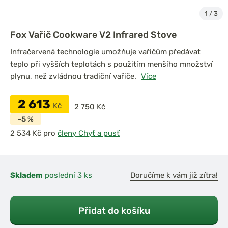
1
/
3
Fox Vařič Cookware V2 Infrared Stove
Infračervená technologie umožňuje vařičům předávat
teplo při vyšších teplotách s použitím menšího množství
plynu, než zvládnou tradiční vařiče.
Více
2 613
Kč
2 750 Kč
-5 %
pro
členy Chyť a pusť
Skladem
poslední 3 ks
Doručíme k vám již zítra!
Přidat do košíku