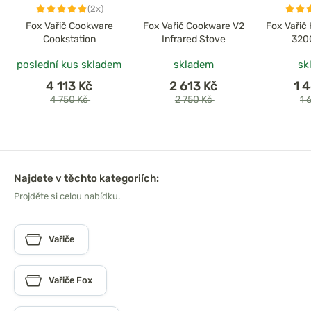
(2x)
Fox Vařič Cookware
Fox Vařič Cookware V2
Fox Vařič
Cookstation
Infrared Stove
320
poslední kus skladem
skladem
sk
4 113 Kč
2 613 Kč
1 
4 750 Kč
2 750 Kč
1 
Najdete v těchto kategoriích:
Projděte si celou nabídku.
Vařiče
Vařiče Fox