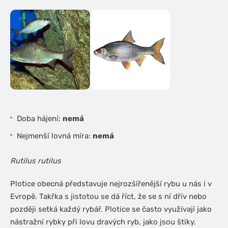
Doba hájení:
nemá
Nejmenší lovná míra:
nemá
Rutilus rutilus
Plotice obecná představuje nejrozšířenější rybu u nás i v
Evropě. Takřka s jistotou se dá říct, že se s ní dřív nebo
později setká každý rybář. Plotice se často využívají jako
nástražní rybky při lovu dravých ryb, jako jsou štiky.