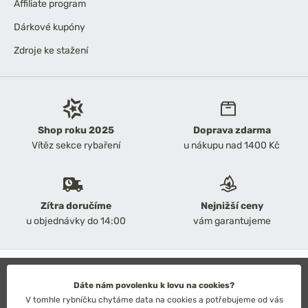
Affiliate program
Dárkové kupóny
Zdroje ke stažení
Shop roku 2025
Doprava zdarma
Vítěz sekce rybaření
u nákupu nad 1400 Kč
Zítra doručíme
Nejnižší ceny
u objednávky do 14:00
vám garantujeme
2026 Chyť a pusť
Obchodní podmínky
Dáte nám povolenku k lovu na cookies?
Ochrana osobních údajů
V tomhle rybníčku chytáme data na cookies a potřebujeme od vás