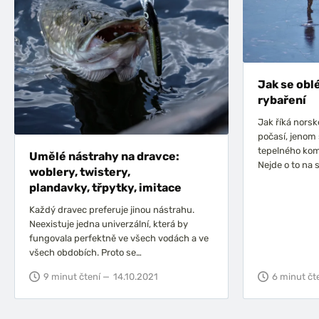
Jak se obl
rybaření
Jak říká norsk
počasí, jenom
tepelného komf
Umělé nástrahy na dravce:
Nejde o to na
woblery, twistery,
plandavky, třpytky, imitace
Každý dravec preferuje jinou nástrahu.
Neexistuje jedna univerzální, která by
fungovala perfektně ve všech vodách a ve
všech obdobích. Proto se…
9 minut čtení —
14.10.2021
6 minut čt