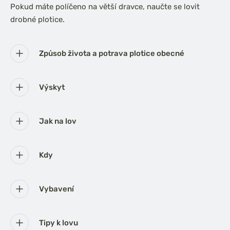
Pokud máte políčeno na větší dravce, naučte se lovit
drobné plotice.
Způsob života a potrava plotice obecné
Výskyt
Jak na lov
Kdy
Vybavení
Tipy k lovu