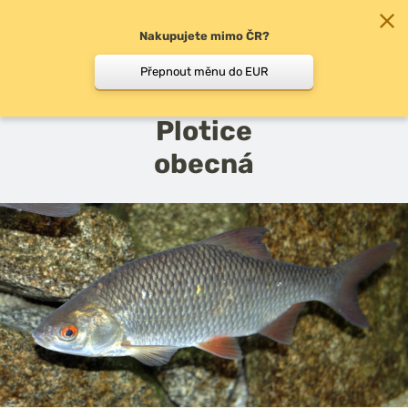
Nakupujete mimo ČR?
0
Přepnout měnu do EUR
zpět do Atlasu ryb
Plotice
obecná