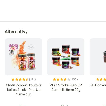
Alternativy
(61x)
(105x)
Chytil Plovoucí kouřové
Zfish Smoke POP-UP
Nikl Plovo
boilies Smoke Pop-Up
Dumbells 8mm 20g
15mm 35g