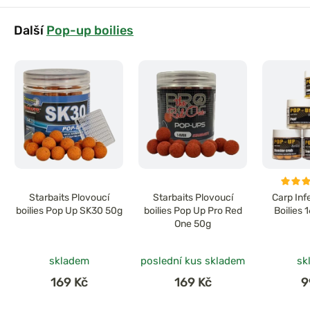
Další
Pop-up boilies
Starbaits Plovoucí
Starbaits Plovoucí
Carp Inf
boilies Pop Up SK30 50g
boilies Pop Up Pro Red
Boilies
One 50g
skladem
poslední kus skladem
sk
169 Kč
169 Kč
9