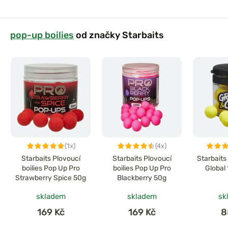
pop-up boilies
od značky Starbaits
(1x)
(4x)
Starbaits Plovoucí
Starbaits Plovoucí
Starbait
boilies Pop Up Pro
boilies Pop Up Pro
Global
Strawberry Spice 50g
Blackberry 50g
skladem
skladem
sk
169 Kč
169 Kč
8