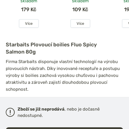
skladem
skladem
sk
179 Kč
109 Kč
1
Více
Více
Starbaits Plovoucí boilies Fluo Spicy
Salmon 80g
Firma Starbaits disponuje vlastní technologií na výrobu
plovoucích nástrah. Díky inovované receptuře a postupu
výroby si boilies zachová vysokou chuťovou i pachovou
atraktivitu a zároveň zajistí dlouhodobou plovoucí
schopnost.
Zboží se již neprodává
, nebo je dočasně
nedostupné.