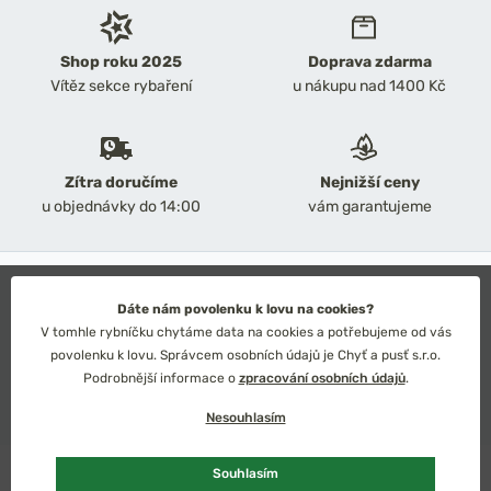
Shop roku 2025
Doprava zdarma
Vítěz sekce rybaření
u nákupu nad 1400 Kč
Zítra doručíme
Nejnižší ceny
u objednávky do 14:00
vám garantujeme
2026 Chyť a pusť
Obchodní podmínky
Dáte nám povolenku k lovu na cookies?
Ochrana osobních údajů
V tomhle rybníčku chytáme data na cookies a potřebujeme od vás
Technické řešení: Simplia s.r.o.
povolenku k lovu. Správcem osobních údajů je Chyť a pusť s.r.o.
Strategický design: Petr Široký
Podrobnější informace o
zpracování osobních údajů
.
Nesouhlasím
Souhlasím
Česko
Slovensko
Kč
Euro