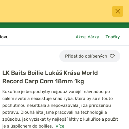
0
menu
Oblíbené
přihlásit
košík
lovu
Akce, dárky
Značky
Přidat do oblíbených
LK Baits Boilie Lukáš Krása World
Record Carp Corn 18mm 1kg
Kukuřice je bezpochyby nejpoužívanější návnadou po
celém světě a neexistuje snad ryba, která by se s touto
pochutinou nesetkala a nepovažovala ji za přirozenou
potravu. Dlouhá léta jsme pracovali na technologii a
způsobu, jak vyzískat ty nejlepší látky z kukuřice a použít
je s úspěchem do boilies.
Více