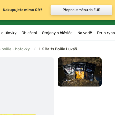
Nakupujete mimo ČR?
Přepnout měnu do EUR
 o úlovky
Oblečení
Stojany a hlásiče
Na vodě
Druh rybo
é boilie - hotovky
/
LK Baits Boilie Lukáš…