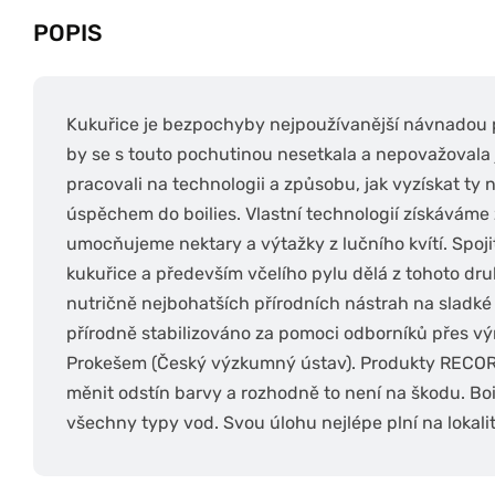
POPIS
Kukuřice je bezpochyby nejpoužívanější návnadou p
by se s touto pochutinou nesetkala a nepovažovala j
pracovali na technologii a způsobu, jak vyzískat ty ne
úspěchem do boilies. Vlastní technologií získáváme 
umocňujeme nektary a výtažky z lučního kvítí. Spoji
kukuřice a především včelího pylu dělá z tohoto druh
nutričně nejbohatších přírodních nástrah na sladké 
přírodně stabilizováno za pomoci odborníků přes v
Prokešem (Český výzkumný ústav). Produkty RECOR
měnit odstín barvy a rozhodně to není na škodu. Boi
všechny typy vod. Svou úlohu nejlépe plní na lokali