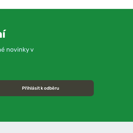
í
né novinky v
Přihlásit k odběru