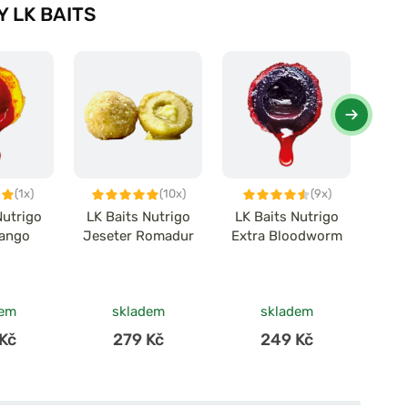
 LK BAITS
(1x)
(10x)
(9x)
Nutrigo
LK Baits Nutrigo
LK Baits Nutrigo
LK 
Mango
Jeseter Romadur
Extra Bloodworm
Mons
Woo
č
dem
skladem
skladem
Kč
279 Kč
249 Kč