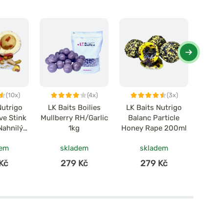
(10x)
(4x)
(3x)
Nutrigo
LK Baits Boilies
LK Baits Nutrigo
LK 
ve Stink
Mullberry RH/Garlic
Balanc Particle
Rod
Nahnilý
1kg
Honey Rape 200ml
Mo
50ml
2
dem
skladem
skladem
Kč
279 Kč
279 Kč