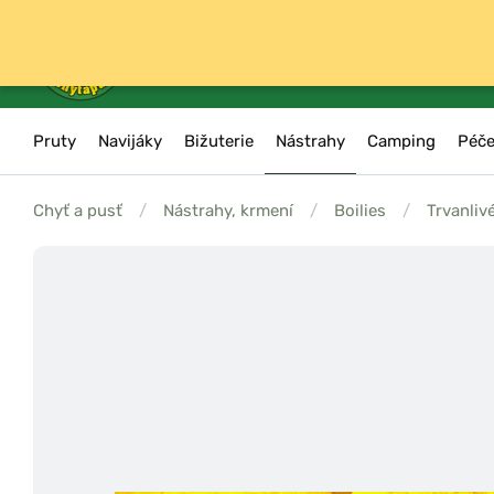
Pruty
Navijáky
Bižuterie
Nástrahy
Camping
Péče
Chyť a pusť
/
Nástrahy, krmení
/
Boilies
/
Trvanliv