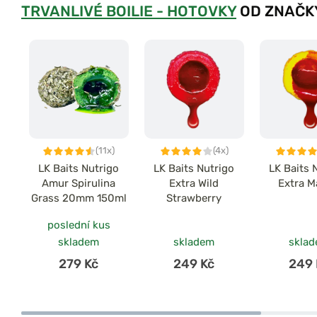
TRVANLIVÉ BOILIE - HOTOVKY
OD ZNAČKY
(11x)
(4x)
LK Baits Nutrigo
LK Baits Nutrigo
LK Baits 
Amur Spirulina
Extra Wild
Extra 
Grass 20mm 150ml
Strawberry
poslední kus
skladem
skladem
skla
279 Kč
249 Kč
249 