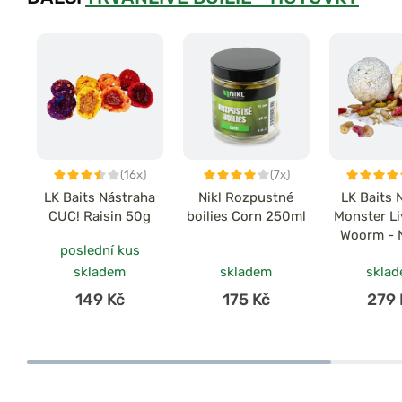
(16x)
(7x)
LK Baits Nástraha
Nikl Rozpustné
LK Baits 
CUC! Raisin 50g
boilies Corn 250ml
Monster Li
Woorm - 
poslední kus
červ 2
skladem
skladem
skla
149 Kč
175 Kč
279 