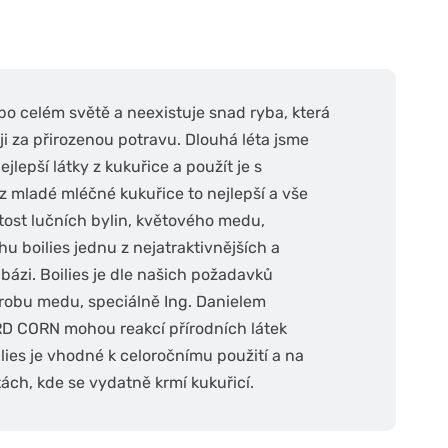
o celém světě a neexistuje snad ryba, která
i za přirozenou potravu. Dlouhá léta jsme
jlepší látky z kukuřice a použít je s
z mladé mléčné kukuřice to nejlepší a vše
tost lučních bylin, květového medu,
u boilies jednu z nejatraktivnějších a
bázi. Boilies je dle našich požadavků
ýrobu medu, speciálně Ing. Danielem
D CORN mohou reakcí přírodních látek
lies je vhodné k celoročnímu použití a na
tách, kde se vydatně krmí kukuřicí.