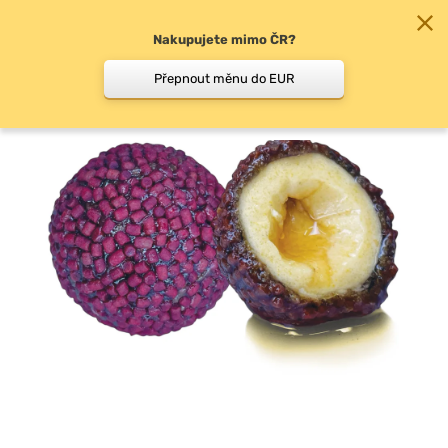
Nakupujete mimo ČR?
0
Přepnout měnu do EUR
Trvanlivé boilie -…