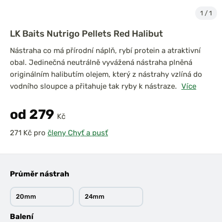
1
/
1
LK Baits Nutrigo Pellets Red Halibut
Nástraha co má přírodní náplň, rybí protein a atraktivní
obal. Jedinečná neutrálně vyvážená nástraha plněná
originálním halibutím olejem, který z nástrahy vzlíná do
vodního sloupce a přitahuje tak ryby k nástraze.
Více
od 279
Kč
pro
členy Chyť a pusť
Průměr nástrah
20mm
24mm
Balení