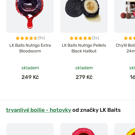
(9x)
(3x)
LK Baits Nutrigo Extra
LK Baits Nutrigo Pellets
Chytil Bo
Bloodworm
Black Halibut
24m
skladem
skladem
sk
249 Kč
279 Kč
1
trvanlivé boilie - hotovky
od značky LK Baits