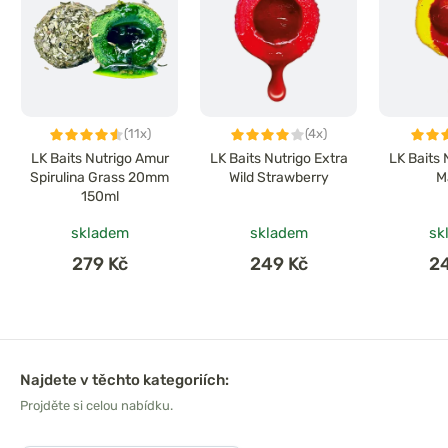
(11x)
(4x)
LK Baits Nutrigo Amur
LK Baits Nutrigo Extra
LK Baits 
Spirulina Grass 20mm
Wild Strawberry
M
150ml
skladem
skladem
sk
279 Kč
249 Kč
2
Najdete v těchto kategoriích:
Projděte si celou nabídku.