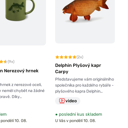
(2x)
(9x)
Delphin Plyšový kapr
in Nerezový hrnek
Carpy
Představujeme vám originálního
í hrnek z nerezové oceli,
společníka pro každého rybáře -
y neměl chybět na žádné
plyšového kapra Delphin…
pravě. Díky…
video
dem
●
poslední kus skladem
 pondělí 10. 08.
U Vás v pondělí 10. 08.