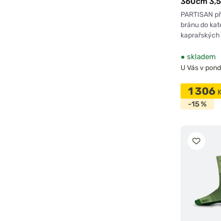
360cm 3,5l
PARTISAN př
bránu do kat
kaprařských 
●
skladem
U Vás v pondě
1 306
-15 %