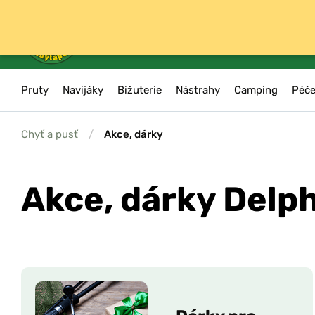
Pruty
Navijáky
Bižuterie
Nástrahy
Camping
Péče
Chyť a pusť
/
Akce, dárky
Akce, dárky Delp