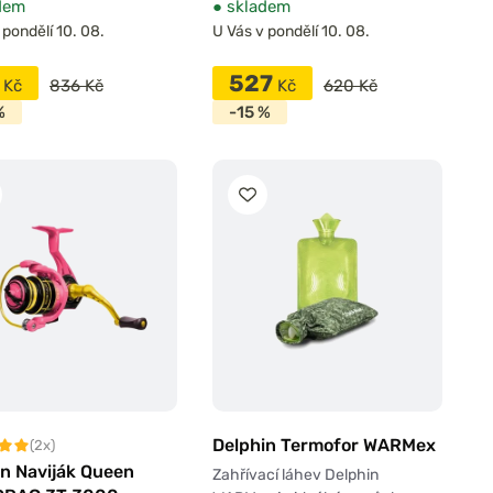
dem
●
skladem
 pondělí 10. 08.
U Vás v pondělí 10. 08.
1
527
Kč
836 Kč
Kč
620 Kč
%
-15 %
Delphin Termofor WARMex
(2x)
in Naviják Queen
Zahřívací láhev Delphin