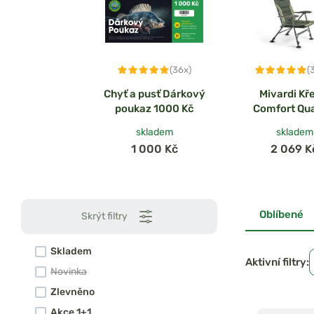
(36x)
(
Chyť a pusť Dárkový
Mivardi Kř
poukaz 1000 Kč
Comfort Qua
skladem
skladem
1 000 Kč
2 069 K
Oblíbené
Skrýt filtry
Skladem
Aktivní filtry:
Novinka
Zlevněno
Akce 1+1