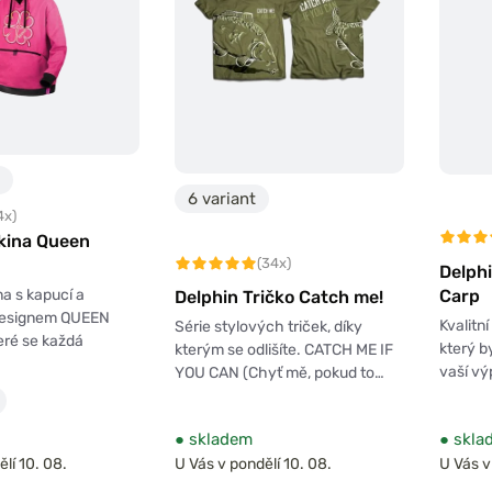
6 variant
4x)
kina Queen
(34x)
Delph
na s kapucí a
Carp
Delphin Tričko Catch me!
 designem QUEEN
Kvalitn
Série stylových triček, díky
eré se každá
který b
kterým se odlišíte. CATCH ME IF
vaší vý
YOU CAN (Chyť mě, pokud to…
●
skladem
●
skla
lí 10. 08.
U Vás v pondělí 10. 08.
U Vás v