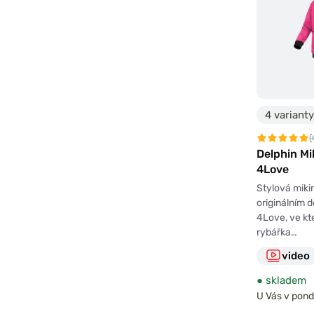
4 varianty
(
Delphin Mi
4Love
Stylová miki
originálním
4Love, ve kt
rybářka…
video
●
skladem
U Vás v pondě