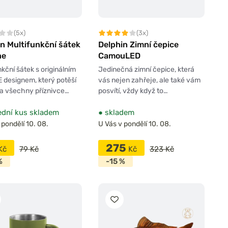
(5x)
(3x)
n Multifunkční šátek
Delphin Zimní čepice
ne
CamouLED
nkční šátek s originálním
Jedinečná zimní čepice, která
 designem, který potěší
vás nejen zahřeje, ale také vám
a všechny příznivce…
posvítí, vždy když to…
dní kus skladem
●
skladem
 pondělí 10. 08.
U Vás v pondělí 10. 08.
275
Kč
79 Kč
Kč
323 Kč
%
-15 %