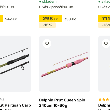
●
skladem
●
skla
lí 10. 08.
U Vás v pondělí 10. 08.
U Vás v
298
71
242 Kč
Kč
350 Kč
-15 %
-15 
7x)
Delphin Prut Queen Spin
ut Partisan Carp
Delph
240cm 10-30g