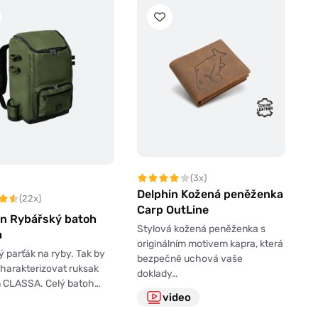
(3x)
Delphin Kožená peněženka
(22x)
Carp OutLine
in Rybářský batoh
Stylová kožená peněženka s
a
originálním motivem kapra, která
 parťák na ryby. Tak by
bezpečně uchová vaše
charakterizovat ruksak
doklady…
n CLASSA. Celý batoh…
video