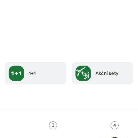
1+1
Akční sety