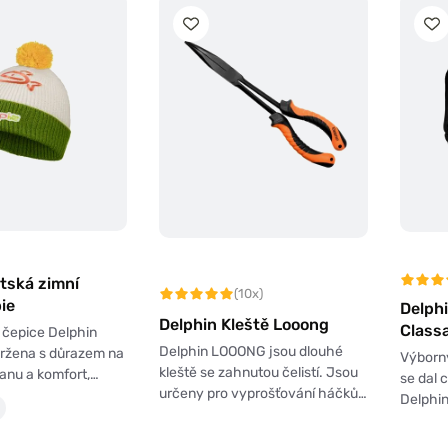
tská zimní
(10x)
ie
Delph
Delphin Kleště Looong
Class
 čepice Delphin
Delphin LOOONG jsou dlouhé
vržena s důrazem na
Výborný
kleště se zahnutou čelistí. Jsou
ranu a komfort,…
se dal 
určeny pro vyprošťování háčků…
Delphi