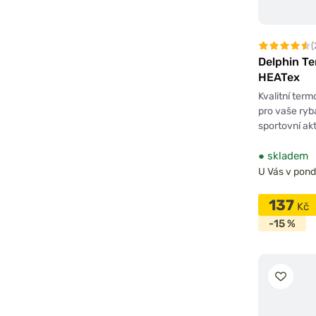
(
Delphin T
HEATex
Kvalitní ter
pro vaše ryb
sportovní akt
●
skladem
U Vás v pondě
137
Kč
-15 %