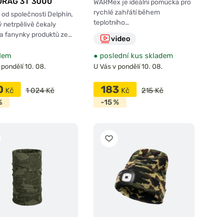
DRAG 3T 3000
WARMex je ideální pomůcka pro
rychlé zahřátí během
 od společnosti Delphin,
teplotního…
ý netrpělivě čekaly
a fanynky produktů ze…
video
dem
●
poslední kus skladem
 pondělí 10. 08.
U Vás v pondělí 10. 08.
0
183
Kč
1 024 Kč
Kč
215 Kč
%
-15 %