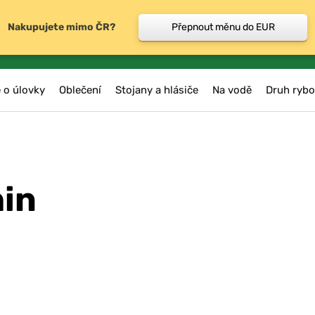
Nakupujete mimo ČR?
Přepnout měnu do EUR
 o úlovky
Oblečení
Stojany a hlásiče
Na vodě
Druh rybo
hin