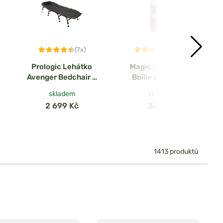
(7x)
(151x)
Prologic Lehátko
Magic Wolf Krmné
Avenger Bedchair 8
Boilie 20mm 5kg
Leg
skladem
skladem
2 699 Kč
389 Kč
1413 produktů