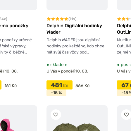
24x)
(11x)
ermo ponožky
Delphin Digitální hodinky
Delphi
Wader
OutLi
mo ponožky určené
Delphin WADER jsou digitální
Multifu
ářské výpravy,
hodinky pro každého, kdo chce
OutLINE
ivity či běžné…
mít svůj čas vždy pod…
zejmén
●
skladem
●
posle
lí 10. 08.
U Vás v pondělí 10. 08.
U Vás v
481
67
161 Kč
Kč
566 Kč
-15 %
-15 