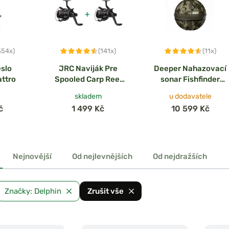
354x)
(141x)
(11x)
eslo
JRC Naviják Pre
Deeper Nahazovací
ttro
Spooled Carp Reel
sonar Fishfinder
CR FS10000 1+1
CHIRP+ 4
skladem
u dodavatele
ZDARMA!
č
1 499 Kč
10 599 Kč
Nejnovější
Od nejlevnějších
Od nejdražších
Značky: Delphin
Zrušit vše