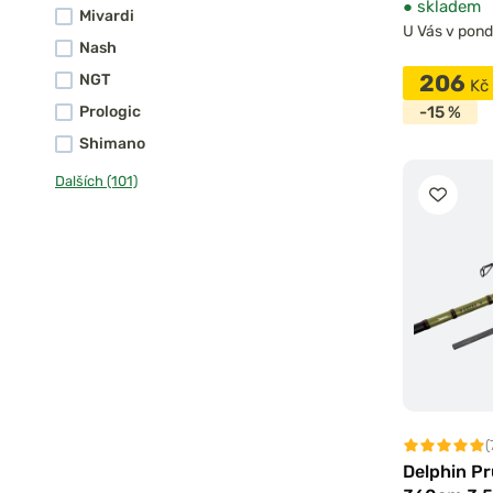
●
skladem
Mivardi
U Vás v pondě
Nash
206
NGT
Kč
-15 %
Prologic
Shimano
Dalších (101)
(
Delphin Pr