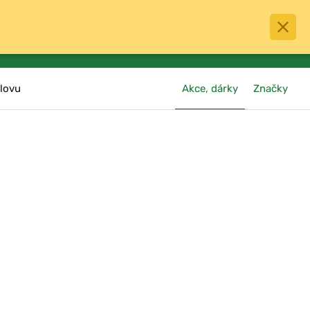
0
menu
Oblíbené
přihlásit
košík
lovu
Akce, dárky
Značky