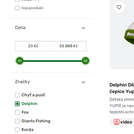
top produkt
Cena
Značky
Delphin Dě
čepice Yup
Chyť a pusť
Dětská zimní
Delphin
YUPIE je na
teplotní och
Fox
Giants Fishing
video
Korda