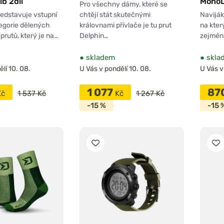
b 2díl
Mono
Pro všechny dámy, které se
chtějí stát skutečnými
edstavuje vstupní
Naviják
královnami přívlače je tu prut
egorie dělených
na kter
Delphin…
prutů, který je na…
zejmén
●
skladem
●
skla
lí 10. 08.
U Vás v pondělí 10. 08.
U Vás v
1 077
87
Kč
1 537 Kč
Kč
1 267 Kč
-15 %
-15 