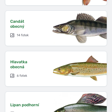
Candát
obecný
14 fotek
Hlavatka
obecná
6 fotek
Lipan podhorní