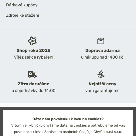
Dárkové kupóny
Zdroje ke stažení
Shop roku 2025
Doprava zdarma
Vítěz sekce rybaření
u nákupu nad 1400 Kč
Zítra doručíme
Nejnižší ceny
u objednávky do 14:00
vám garantujeme
2026 Chyť a pusť
Obchodní podmínky
Dáte nám povolenku k lovu na cookies?
Ochrana osobních údajů
V tomhle rybníčku chytáme data na cookies a potřebujeme od vás
Technické řešení: Simplia s.r.o.
povolenku k lovu. Správcem osobních údajů je Chyť a pusť s.r.o.