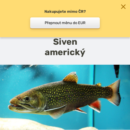
Nakupujete mimo ČR?
0
Přepnout měnu do EUR
zpět do Atlasu ryb
Siven
americký