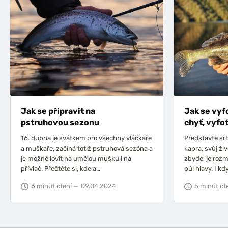
Jak se připravit na
Jak se vyf
pstruhovou sezonu
chyť, vyfoť
16. dubna je svátkem pro všechny vláčkaře
Představte si to
a muškaře, začíná totiž pstruhová sezóna a
kapra, svůj živ
je možné lovit na umělou mušku i na
zbyde, je roz
přívlač. Přečtěte si, kde a…
půl hlavy. I kd
6 minut čtení —
09.04.2024
5 minut čt